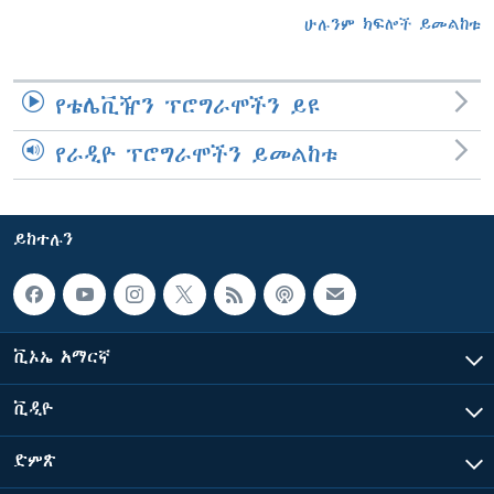
ሁሉንም ክፍሎች ይመልከቱ
የቴሌቪዥን ፕሮግራሞችን ይዩ
የራዲዮ ፕሮግራሞችን ይመልከቱ
ይከተሉን
ቪኦኤ አማርኛ
ቪዲዮ
ድምጽ