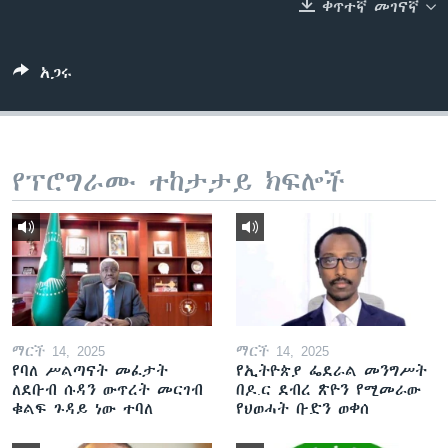
ቀጥተኛ መገናኛ
ቋንቋዎች
አጋሩ
የፕሮግራሙ ተከታታይ ክፍሎች
ማርች 14, 2025
ማርች 14, 2025
የባለ ሥልጣናት መፈታት
የኢትዮጵያ ፌደራል መንግሥት
ለደቡብ ሱዳን ውጥረት መርገብ
በዶ.ር ደብረ ጽዮን የሚመራው
ቁልፍ ጉዳይ ነው ተባለ
የህወሓት ቡድን ወቀሰ