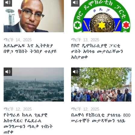
ማርች 14, 2025
ማርች 13, 2025
አይኤምኤፍ እና ኢትዮጵያ
የቦሮ ዴሞክራሲያዊ ፓርቲ
በዋጋ ግሽበት ትንበያ ተለያዩ
ሦስት አባላቱ መታሰራቸውን
አስታወቀ
ማርች 12, 2025
ማርች 12, 2025
የትግራይ ክልል ጊዜያዊ
በሐዋሳ ዩኒቨርሲቲ ያገለገሉ 800
አስተዳደር የፌደራል
ሠራተኞች መታዳቸውን ገለጹ
መንግሥቱን ጣልቃ ገብነት
ጠየቀ