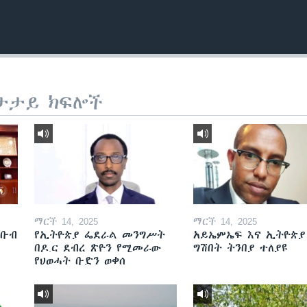
ታታይ ክፍሎች
ማርች 14, 2025
ማርች 14, 2025
ደቡብ
የኢትዮጵያ ፌደራል መንግሥት
አይኤምኤፍ እና ኢትዮጵያ
በዶ.ር ደብረ ጽዮን የሚመራው
ግሽበት ትንበያ ተለያዩ
የህወሓት ቡድን ወቀሰ