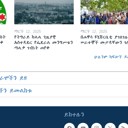
ማርች 12, 2025
ማርች 12, 2025
ስት
የትግራይ ክልል ጊዜያዊ
በሐዋሳ ዩኒቨርሲቲ ያገለገሉ
ወቀ
አስተዳደር የፌደራል መንግሥቱን
ሠራተኞች መታዳቸውን ገ
ጣልቃ ገብነት ጠየቀ
ሁሉንም ክፍሎች ይ
ራሞችን ይዩ
ችን ይመልከቱ
ይከተሉን