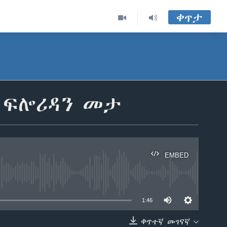
ቀጥታ
ስ ፍሎሪዳን መታ
EMBED
able
1:46
ቀጥተኛ መገናኛ