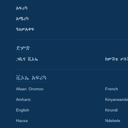
አፍሪካ
አሜሪካ
ዓለምአቀፍ
ድምጽ
ጋቢና ቪኦኤ
ከምሽቱ ሦስ
ቪኦኤ አፍሪካ
Afaan Oromoo
French
Amharic
Kinyarwand
English
Kirundi
Learning English
Hausa
Ndebele
ይከተሉን