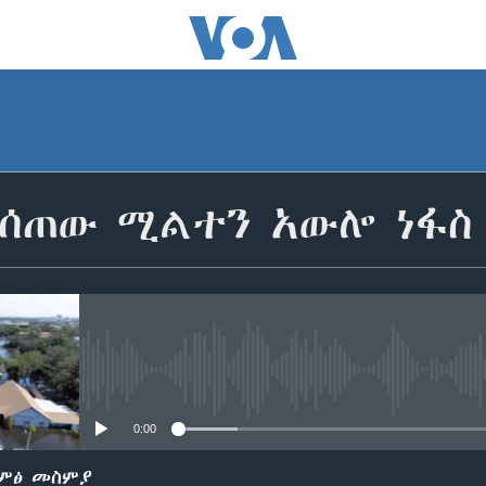
የተሰጠው ሚልተን አውሎ ነፋ
No media source currently avail
0:00
ድምፅ መስምያ