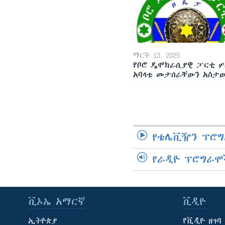
ማርች 13, 2025
የቦሮ ዴሞክራሲያዊ ፓርቲ ሦ
አባላቱ መታሰራቸውን አስታ
የቴሌቪዥን ፕሮግ
የራዲዮ ፕሮግራሞ
ቪኦኤ አማርኛ
ቪዲዮ
ኢትዮጵያ
የቪዲዮ ዘገባ