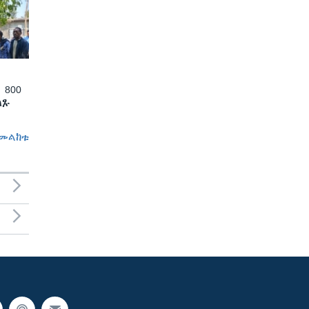
 800
ለጹ
መልከቱ