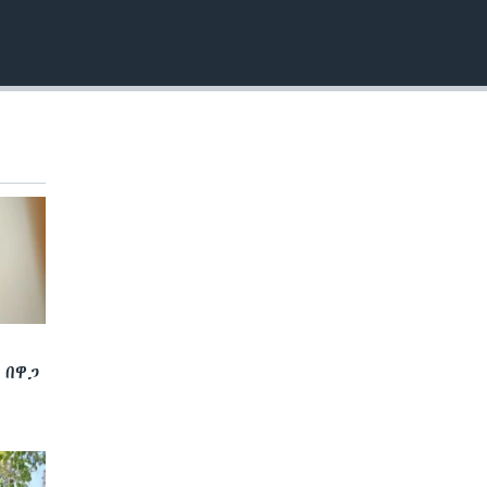
EMBED
 በዋጋ