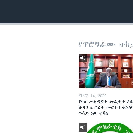
የፕሮግራሙ ተከ
ማርች 14, 2025
የባለ ሥልጣናት መፈታት ለ
ሱዳን ውጥረት መርገብ ቁልፍ
ጉዳይ ነው ተባለ