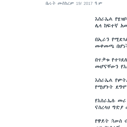
ቤሩት መስከረም 19/ 2017 ዓ.ም
እስራኤል የሄዝቦ
ሌላ ከፍተኛ አ
በኢራን የሚደገ
መቀመጫ በሆነች
በጥቃቱ የተገደሉ
መሆናቸውን የእ
እስራኤል የምት
የሚሆኑት ደግሞ
የእስራኤሉ መሪ
ናስረላህ ግድያ
የዋይት ኋውስ 