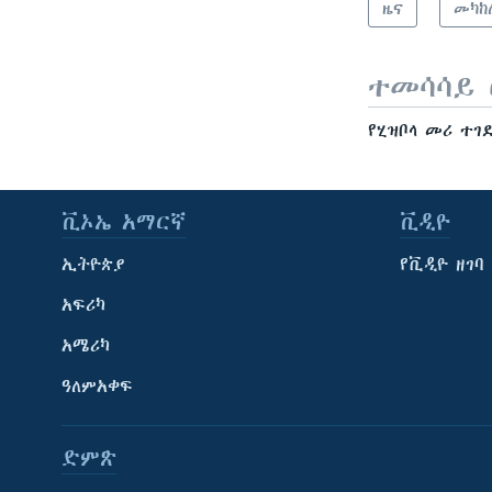
ዜና
መካከ
ተመሳሳይ 
የሂዝቦላ መሪ ተ
ቪኦኤ አማርኛ
ቪዲዮ
ኢትዮጵያ
የቪዲዮ ዘገባ
አፍሪካ
አሜሪካ
ዓለምአቀፍ
ድምጽ