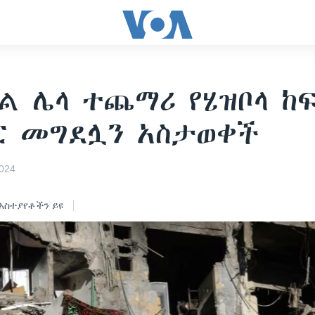
ል ሌላ ተጨማሪ የሄዝቦላ ከ
ር መግደሏን አስታወቀች
024
አስተያየቶችን ይዩ