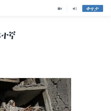
ቀጥታ
ፍተኛ