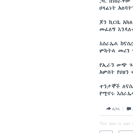
ጋር በነበራቸው 
ሀላፊነት አለባት
ጆን ኪርቢ አክ
መፈለግ እንዳለ
እስራኤል ከናስ
ምክትል መሪን 
የኢራን ውጭ ጉ
አምስት የሀዘን
ተንታኞች ለናስ
የሚኖሩ እስራኤ
አጋሩ
This item is part 