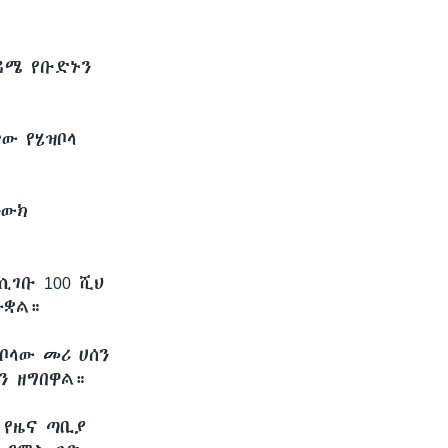
ቅዳሜ የቡድኑን
ው የሄዝቦላ
ዓውክ
ገቡ 100 ሺህ
ውቋል።
ቦላው መሪ ሀሰን
ን ዘግበዋል።
 የዜና ጣቢያ