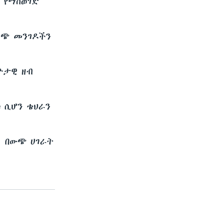
ን የማስወገድ
ራጭ መንገዶችን
ዮታዊ ዘብ
ቱ ሲሆን ቴህራን
፤ በውጭ ሀገራት