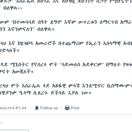
ቆይታ “እስራኤል ለሀገሯ እና ለህዝቧ ደህንነት ስጋት የሚሆኗት
” ብለዋል፡፡
ለውም “በተመሳሳይ ሰዓት ደግሞ እኛም ውጥረቱን ለማርገብ አማ
ብን እናንምናለን” ብለዋል።
ረላህ እና ከሄዝቦላ አመራሮች በተጨማሪም የኢራን እስላማዊ አብ
ገድላለች።
ዳይ ሚኒስትር የናስረላ ሞት “ሳይመለስ አይቀርም” በማለት የዛ
 ቀናት አውጃለች።
ረላህ ሞት እስራኤል ላይ አጸፋዊ ምላሽ እንደሚኖር ቢስማሙም
ላዊያንም ዒላማ ሊደረጉ ይችላሉ እያሉ ነው።
አስተያየቶችን ይዩ
Follow us
Print
of