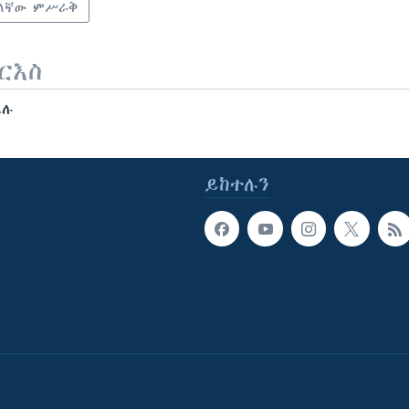
ለኛው ምሥራቅ
ርእስ
ገደሉ
ይከተሉን