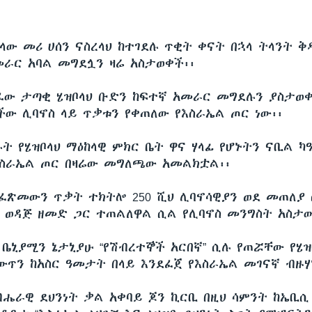
ላው መሪ ሀሰን ናስረላህ ከተገደሉ ጥቂት ቀናት በኋላ ትላንት 
መራር አባል መግደሏን ዛሬ አስታወቀች፡፡
ፈው ታጣቂ ሄዝቦላህ ቡድን ከፍተኛ አመራር መግደሉን ያስታወቀ
ው ሊባኖስ ላይ ጥቃቱን የቀጠለው የእስራኤል ጦር ነው፡፡
ት የሄዝቦላህ ማዕከላዊ ምክር ቤት ዋና ሃላፊ የሆኑትን ናቢል ካ
ስራኤል ጦር በዛሬው መግለጫው አመልክቷል፡፡
ፈጽመውን ጥቃት ተክትሎ 250 ሺህ ሊባኖሳዊያን ወደ መጠለያ ሲ
 ወዳጅ ዘመድ ጋር ተጠልለዋል ሲል የሊባኖስ መንግስት አስታ
 ቤኒያሚን ኔታኒያሁ “የሽብረተኞች አርበኛ” ሲሉ የጠሯቸው የሄዝ
 ውጥን ከአስር ዓመታት በላይ እንደፈጀ የእስራኤል መገናኛ ብዙሃ
ብሔራዊ ደህንነት ቃል አቀባይ ጆን ኪርቢ በዚህ ሳምንት ከኤቢሲ