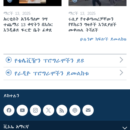
ማርች 13, 2025
ማርች 13, 2025
አርቲስት አንዱዓለም ጎሣ
ሩሲያ የተቆጣጠረቻቸውን
ተጨማሪ 13 ቀናትን በእስር
የዩክሬን ግዛቶች እንደያዘች
እንዲቆይ ፍርድ ቤት ፈቀደ
መቀጠል ትሻለች
ሁሉንም ክፍሎች ይመልከቱ
የቴሌቪዥን ፕሮግራሞችን ይዩ
የራዲዮ ፕሮግራሞችን ይመልከቱ
ይከተሉን
ቪኦኤ አማርኛ