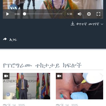
0:00
5:38
ቋንቋዎች
ቀጥተኛ መገናኛ
አጋሩ
የፕሮግራሙ ተከታታይ ክፍሎች
ማርች 14, 2025
ማርች 14, 2025