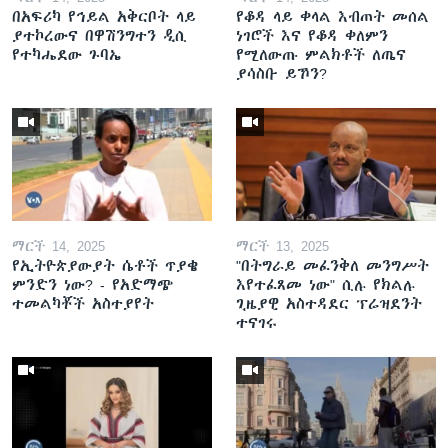
በአፍሪካ የኅይል አቅርቦት ላይ
የቆዳ ላይ ቀላል እብጠት መሰል
ያተኮረውና በዋሽንግተን ዲሲ
ነገሮች እና የቆዳ ቀለምን
የተካሔደው ጉባኤ
የሚለውጡ ምልክቶች ለጤና
ያሳስቡ ይኾን?
ማርች 14, 2025
ማርች 13, 2025
የኢትዮጵያውያት ሴቶች ጥያቄ
"በትግራይ መፈንቅለ መንግሥት
ምንድን ነው? - የአድማጭ
እየተፈጸመ ነው" ሲሉ የክልሉ
ተመልካቾች አስተያየት
ጊዜያዊ አስተዳደር ፕሬዝደንት
ተናገሩ