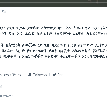
ተን ዲሲ
ታ የኳስ ደጋፊ ያላቸው አትዮጵያ ቡና እና ቅዱስ ጊዮርጊስ የእ
ግተን ዲሲ ኦዲ ፊልድ ስታድየም የወዳጅነት ጨዋታ አድርገዋል፡
ቦች በአሜሪካ ለመጀመርያ ጊዜ ባደረጉት በዚህ ጨዋታም ኢትዮጵ
፡ ባለፈው እሁድ የተደረገውን ይህን ጨዋታ አስመልክቶ የአሜሪ
 ተጫዋቾች ፣ አሰልጣኞችና የቀድሞ ተጨዋቾችን አነጋግሯቸዋል፡
አስተያየቶችን ይዩ
Follow us
Print
of
ጵያ/ኤርትራ