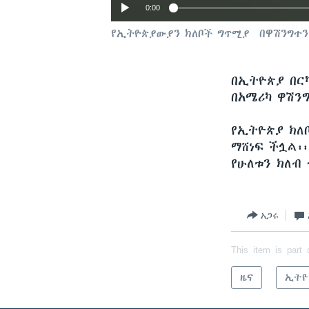
0:00
የኢትዮጵያውያን ክለቦች ግጥሚያ በዋሽንግ
በኢትዮጵያ በርካ
በአሜሪካ ዋሽን
የኢትዮጵያ ክለ
ማሸነፍ ችሏል፡
የሁለቱን ክለብ
አጋሩ
This item is part 
ዜና
ኢትዮ