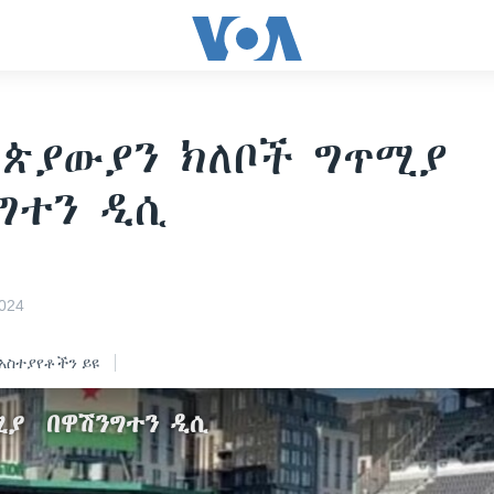
ጵያውያን ክለቦች ግጥሚያ
ንግተን ዲሲ
024
አስተያየቶችን ይዩ
ጥሚያ በዋሽንግተን ዲሲ