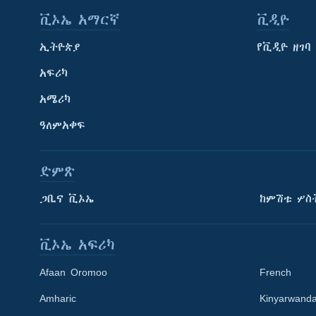
ቪኦኤ አማርኛ
ቪዲዮ
ኢትዮጵያ
የቪዲዮ ዘገባ
አፍሪካ
አሜሪካ
ዓለምአቀፍ
ድምጽ
ጋቢና ቪኦኤ
ከምሽቱ ሦስ
ቪኦኤ አፍሪካ
Afaan Oromoo
French
Amharic
Kinyarwand