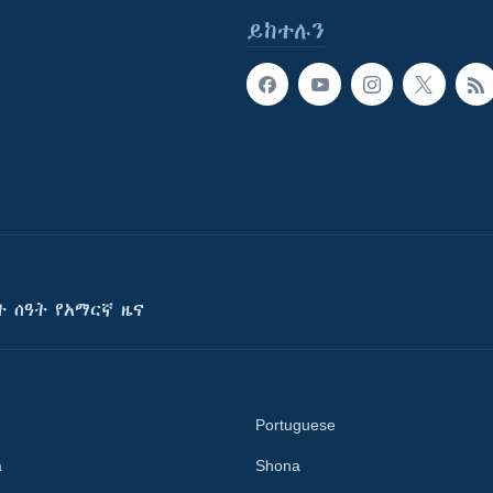
ይከተሉን
ት ሰዓት የአማርኛ ዜና
Portuguese
a
Shona