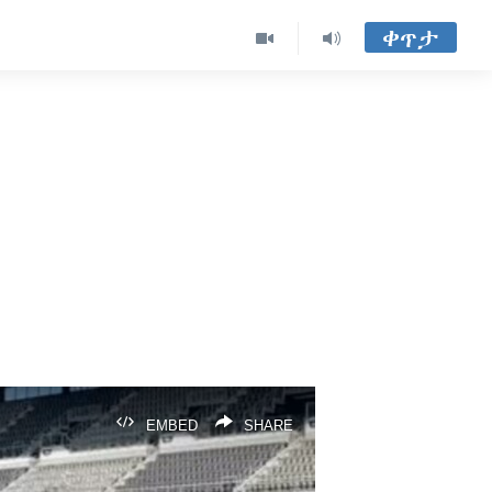
ቀጥታ
EMBED
SHARE