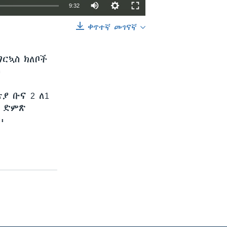
9:32
ቀጥተኛ መገናኛ
EMBED
SHARE
ግርኳስ ክለቦች
፡
ያ ቡና 2 ለ1
ካ ድምጽ
፡