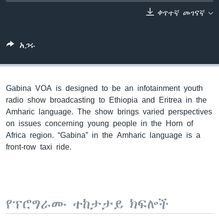
ቀጥተኛ መገናኛ
ቋንቋዎች
አጋሩ
Gabina VOA is designed to be an infotainment youth
radio show broadcasting to Ethiopia and Eritrea in the
Amharic language. The show brings varied perspectives
on issues concerning young people in the Horn of
Africa region. “Gabina” in the Amharic language is a
front-row taxi ride.
የፕሮግራሙ ተከታታይ ክፍሎች