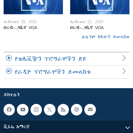
ፌብሩወሪ 28, 2025
ፌብሩወሪ 21, 2025
ዐርብ፡-ጋቢና VOA
ዐርብ፡-ጋቢና VOA
ሁሉንም ክፍሎች ይመልከቱ
የቴሌቪዥን ፕሮግራሞችን ይዩ
የራዲዮ ፕሮግራሞችን ይመልከቱ
ይከተሉን
ቪኦኤ አማርኛ