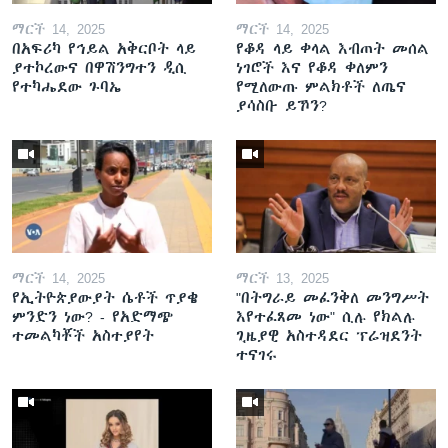
ማርች 14, 2025
ማርች 14, 2025
በአፍሪካ የኅይል አቅርቦት ላይ
የቆዳ ላይ ቀላል እብጠት መሰል
ያተኮረውና በዋሽንግተን ዲሲ
ነገሮች እና የቆዳ ቀለምን
የተካሔደው ጉባኤ
የሚለውጡ ምልክቶች ለጤና
ያሳስቡ ይኾን?
ማርች 14, 2025
ማርች 13, 2025
የኢትዮጵያውያት ሴቶች ጥያቄ
"በትግራይ መፈንቅለ መንግሥት
ምንድን ነው? - የአድማጭ
እየተፈጸመ ነው" ሲሉ የክልሉ
ተመልካቾች አስተያየት
ጊዜያዊ አስተዳደር ፕሬዝደንት
ተናገሩ