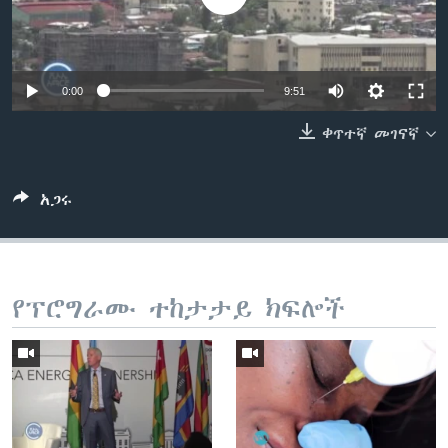
ቋንቋዎች
0:00
9:51
ቀጥተኛ መገናኛ
አጋሩ
የፕሮግራሙ ተከታታይ ክፍሎች