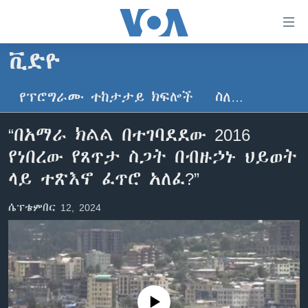
በቀላሉ
የመሥሪያ
ማገናኛዎች
ቪድዮ
ዜና
ወደ
ዋናው
የፕሮግራሙ ተከታታይ ክፍሎች
ስለ…
ኑሮ በጤንነት
ኢትዮጵያ
ይዘት
ጋቢና ቪኦኤ
እለፍ
አፍሪካ
“በአማራ ክልል በተገባደደው 2016
ወደ
ከምሽቱ ሦስት ሰዓት የአማርኛ ዜና
ዓለምአቀፍ
የነበረው የጸጥታ ስጋት በብዙኃኑ ህይወት
ዋናው
ቪዲዮ
ይዘት
አሜሪካ
ላይ ተጽእኖ ፈጥሮ አለፈ?”
እለፍ
የፎቶ መድብሎች
መካከለኛው ምሥራቅ
ወደ
ሴፕቴምበር 12, 2024
ክምችት
ዋናው
ይዘት
እለፍ
Learning English
ይከተሉን
No media source currently available