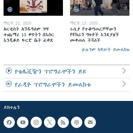
ማርች 13, 2025
ማርች 13, 2025
አርቲስት አንዱዓለም ጎሣ
ሩሲያ የተቆጣጠረቻቸውን
ተጨማሪ 13 ቀናትን በእስር
የዩክሬን ግዛቶች እንደያዘች
እንዲቆይ ፍርድ ቤት ፈቀደ
መቀጠል ትሻለች
ሁሉንም ክፍሎች ይመልከቱ
የቴሌቪዥን ፕሮግራሞችን ይዩ
የራዲዮ ፕሮግራሞችን ይመልከቱ
ይከተሉን