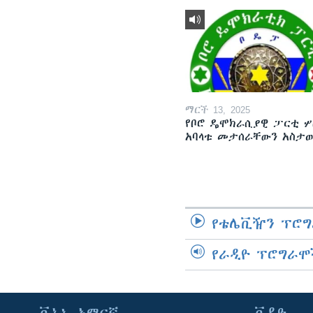
ማርች 13, 2025
የቦሮ ዴሞክራሲያዊ ፓርቲ ሦ
አባላቱ መታሰራቸውን አስታ
የቴሌቪዥን ፕሮግ
የራዲዮ ፕሮግራሞ