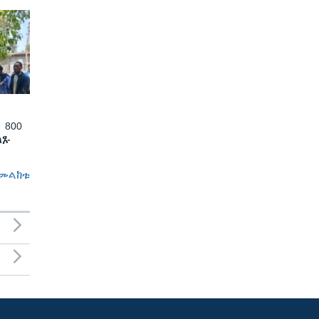
 800
ለጹ
መልከቱ