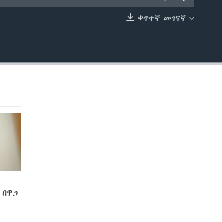
ቀጥተኛ መገናኛ
EMBED
 በዋጋ