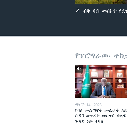
ብቅ ባይ መስኮት የ
የፕሮግራሙ ተከ
ማርች 14, 2025
የባለ ሥልጣናት መፈታት ለ
ሱዳን ውጥረት መርገብ ቁልፍ
ጉዳይ ነው ተባለ