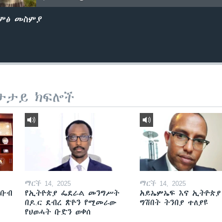
ድምፅ መስምያ
ታታይ ክፍሎች
ማርች 14, 2025
ማርች 14, 2025
ደቡብ
የኢትዮጵያ ፌደራል መንግሥት
አይኤምኤፍ እና ኢትዮጵያ
በዶ.ር ደብረ ጽዮን የሚመራው
ግሽበት ትንበያ ተለያዩ
የህወሓት ቡድን ወቀሰ