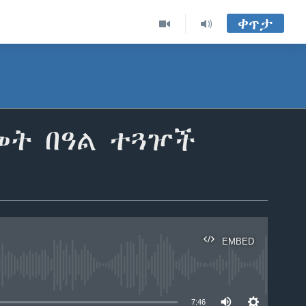
ቀጥታ
መት በዓል ተጓዦች
EMBED
able
7:46