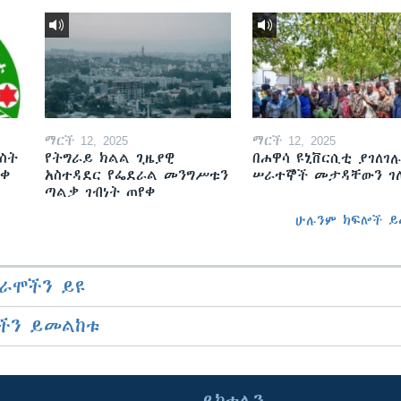
ማርች 12, 2025
ማርች 12, 2025
ስት
የትግራይ ክልል ጊዜያዊ
በሐዋሳ ዩኒቨርሲቲ ያገለገሉ
ወቀ
አስተዳደር የፌደራል መንግሥቱን
ሠራተኞች መታዳቸውን ገ
ጣልቃ ገብነት ጠየቀ
ሁሉንም ክፍሎች ይ
ራሞችን ይዩ
ችን ይመልከቱ