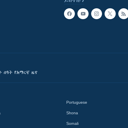
ይከተሉን
ት ሰዓት የአማርኛ ዜና
Portuguese
a
Shona
Somali