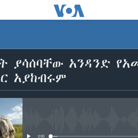
ጋት ያሳሰባቸው አንዳንድ የአ
ጋር አያከብሩም
No media source currently avail
0:00