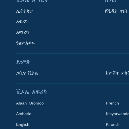
ቪኦኤ አማርኛ
ቪዲዮ
ኢትዮጵያ
የቪዲዮ ዘገባ
አፍሪካ
አሜሪካ
ዓለምአቀፍ
ድምጽ
ጋቢና ቪኦኤ
ከምሽቱ ሦስ
ቪኦኤ አፍሪካ
Afaan Oromoo
French
Amharic
Kinyarwand
English
Kirundi
Learning English