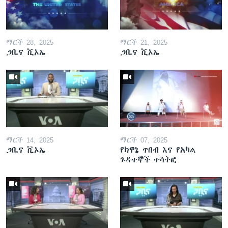
ማርች 28, 2025
ማርች 21, 2025
ጋቢና ቪኦኤ
ጋቢና ቪኦኤ
ማርች 14, 2025
ማርች 07, 2025
ጋቢና ቪኦኤ
የክዋኔ ጥበብ እና የአካል
ጉዳተኞች ተሳትፎ