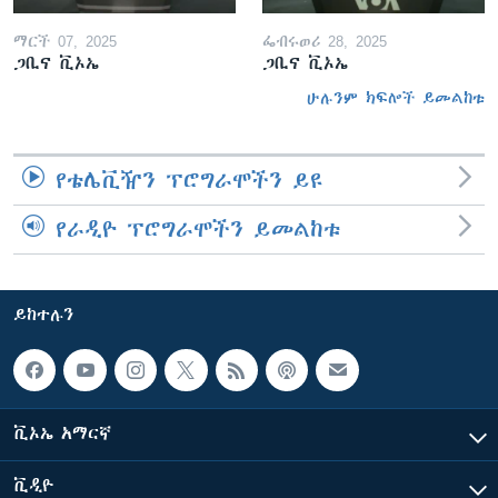
ማርች 07, 2025
ፌብሩወሪ 28, 2025
ጋቢና ቪኦኤ
ጋቢና ቪኦኤ
ሁሉንም ክፍሎች ይመልከቱ
የቴሌቪዥን ፕሮግራሞችን ይዩ
የራዲዮ ፕሮግራሞችን ይመልከቱ
ይከተሉን
ቪኦኤ አማርኛ
ቪዲዮ