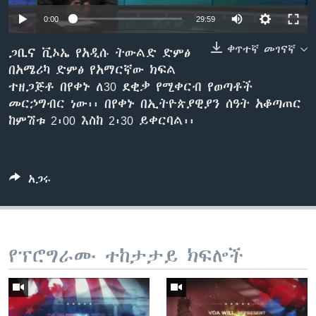
0:00
29:59
ቀጥተኛ መገናኛ
ቋንቋዎች
ጋቢና ቪኦኤ የአዲሱ ትውልድ ድምፅ
በአሜሪካ ድምፅ የአማርኛው ክፍል
ተዘጋጅቶ በየቀኑ ለ30 ደቂቃ የሚቀርብ የወጣቶች
መርኃግብር ነው፡፡ በየቀኑ በኢትዮጵያዊያን ሰዓት አቆጣጠር
ከምሽቱ 2፡00 እስከ 2፡30 ይቀርባል፡፡
አጋሩ
የፕሮግራሙ ተከታታይ ክፍሎች