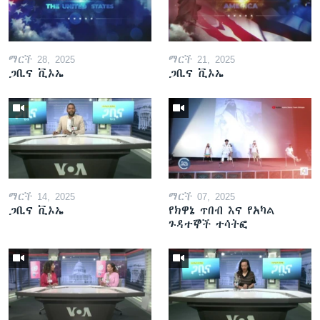
ማርች 28, 2025
ማርች 21, 2025
ጋቢና ቪኦኤ
ጋቢና ቪኦኤ
ማርች 14, 2025
ማርች 07, 2025
ጋቢና ቪኦኤ
የክዋኔ ጥበብ እና የአካል
ጉዳተኞች ተሳትፎ