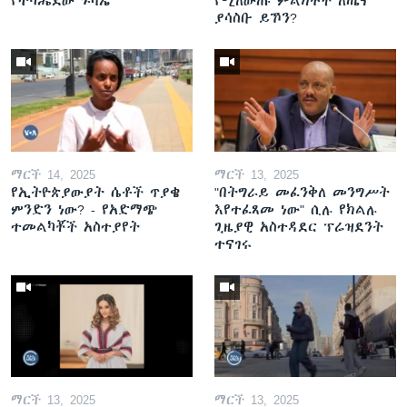
የተካሔደው ጉባኤ
የሚለውጡ ምልክቶች ለጤና
ያሳስቡ ይኾን?
ማርች 14, 2025
ማርች 13, 2025
የኢትዮጵያውያት ሴቶች ጥያቄ
"በትግራይ መፈንቅለ መንግሥት
ምንድን ነው? - የአድማጭ
እየተፈጸመ ነው" ሲሉ የክልሉ
ተመልካቾች አስተያየት
ጊዜያዊ አስተዳደር ፕሬዝደንት
ተናገሩ
ማርች 13, 2025
ማርች 13, 2025