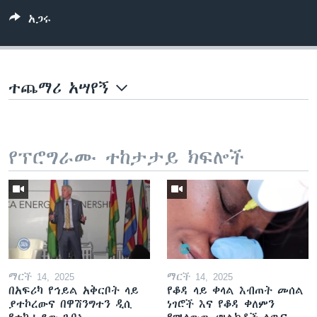
አጋሩ
ተጨማሪ አሣየኝ
የፕሮግራሙ ተከታታይ ክፍሎች
ማርች 14, 2025
ማርች 14, 2025
በአፍሪካ የኅይል አቅርቦት ላይ
የቆዳ ላይ ቀላል እብጠት መሰል
ያተኮረውና በዋሽንግተን ዲሲ
ነገሮች እና የቆዳ ቀለምን