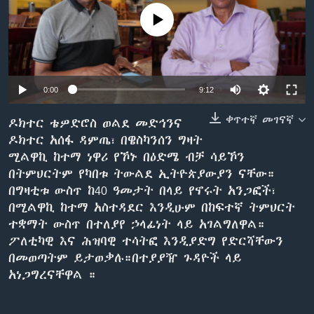
No media source currently available
ቋንቋዎች
0:00
9:12
ቀጥተኛ መገናኛ
ዶክተር ቴዎድሮስ ወልደ መድኅንና
ዶክተር አሰፋ ዳምጤ፣ በዌስካንሰን ግዛት
ሚልዋኪ ከተማ ነዋሪ የኾኑ በዕድሜ ብቻ ሳይኾን
በትምህርትም የካበቱ ትውልደ ኢትዮጵያውያን ናቸው።
በግዛቲቱ ውስጥ ከ40 ዓመታት በላይ የኖሩት አንጋፎች፣
በሚልዋኪ ከተማ አስተዳደር እንዲሁም በከፍተኛ ትምህርት
ተቋማት ውስጥ በተለያየ ኃላፊነት ላይ አገልግለዋል።
ፖለቲካዊ እና ሕዝባዊ ተሳትፎ እንዲያድግ የድርሻቸውን
በመወጣትም ይታወቃሉ።በተያያዥ ጉዳዮች ላይ
አነጋግረናቸዋል ።