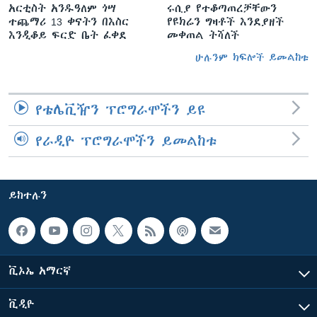
አርቲስት አንዱዓለም ጎሣ
ሩሲያ የተቆጣጠረቻቸውን
ተጨማሪ 13 ቀናትን በእስር
የዩክሬን ግዛቶች እንደያዘች
እንዲቆይ ፍርድ ቤት ፈቀደ
መቀጠል ትሻለች
ሁሉንም ክፍሎች ይመልከቱ
የቴሌቪዥን ፕሮግራሞችን ይዩ
የራዲዮ ፕሮግራሞችን ይመልከቱ
ይከተሉን
ቪኦኤ አማርኛ
ቪዲዮ