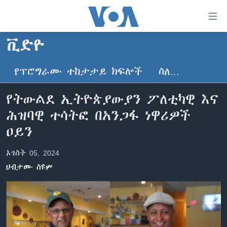
በቀላሉ
የመሥሪያ
ማገናኛዎች
ቪድዮ
ዜና
ወደ
ዋናው
የፕሮግራሙ ተከታታይ ክፍሎች
ስለ…
ኑሮ በጤንነት
ኢትዮጵያ
ይዘት
ጋቢና ቪኦኤ
እለፍ
አፍሪካ
የትውልደ ኢትዮጵያውያን ፖለቲካዊ እና
ወደ
ከምሽቱ ሦስት ሰዓት የአማርኛ ዜና
ዓለምአቀፍ
ሕዝባዊ ተሳትፎ በአንጋፋ ነዋሪዎች
ዋናው
ቪዲዮ
ይዘት
አሜሪካ
ዐይን
እለፍ
የፎቶ መድብሎች
መካከለኛው ምሥራቅ
ወደ
ኦገስት 05, 2024
ክምችት
ዋናው
ሀብታሙ ስዩም
ይዘት
እለፍ
Learning English
ይከተሉን