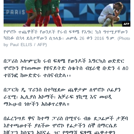
ቋንቋዎች
የሞሮኮ ተጨዋቾች የወንዶች የሩብ ፍፃሜ የእግር ኳስ ግጥሚያቸውን
ካሸነፉ በኋላ ደስታቸውን ሲገልጹ፣ ሐምሌ 26 ቀን 2016 ዓ.ም. (Photo
by Paul ELLIS / AFP)
በፓሪስ ኦሎምፒክ ሩብ ፍጻሜ የወንዶች እግርኳስ ወድድር
ሞሮኮን የገጠመው የዩናይትድ ስቴትስ ብሄራዊ ቡድን 4 ለ0
ተሸንፎ ከውድድሩ ተሰናብቷል፡፡
በፓርክ ዴ ፕሪንስ በተካሄደው ጨዋታም ለሞሮኮ ሶፊያን
ራሂሚ፣ ኢሊያስ አኮማች፣ አቻራፍ ሃኪሚ እና መህዲ
ማኡሁብ ጎሎችን አስቆጥረዋል።
በፈረንሣይ ዋና ከተማ ፓሪስ በሚኖሩ ብዙ ደጋፊዎች ታጅባ
እየተጫወተች ያለችው ሞሮኮ የፊታችን ሰኞ በማርሴይ
ከጃፓን ከስፔን አሸናፊ ጋር የግማሽ ፍፃሜ ጨዋታዋን