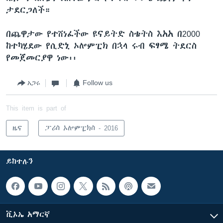
ታደርጋለች።
በጨዋታው የተሸነፈችው ዩናይትድ ስቴትስ እአአ በ2000
ከተካሄደው የሲድኒ ኦሎምፒክ በኋላ ሩብ ፍፃሜ ትደርስ
የመጀመርያዋ ነው፡፡
አጋሩ
Follow us
This item is part of
ዜና
ፓሪስ ኦሎምፒክስ - 2016
ይከተሉን
ቪኦኤ አማርኛ