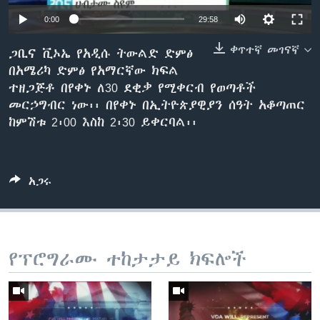
0:00
29:58
ቀጥተኛ መገናኛ
ቋንቋዎች
ጋቢና ቪኦኤ የአዲሱ ትውልድ ድምፅ
በአሜሪካ ድምፅ የአማርኛው ክፍል
ተዘጋጅቶ በየቀኑ ለ30 ደቂቃ የሚቀርብ የወጣቶች
መርኃግብር ነው፡፡ በየቀኑ በኢትዮጵያዊያን ሰዓት አቆጣጠር
ከምሽቱ 2፡00 እስከ 2፡30 ይቀርባል፡፡
አጋሩ
የፕሮግራሙ ተከታታይ ክፍሎች