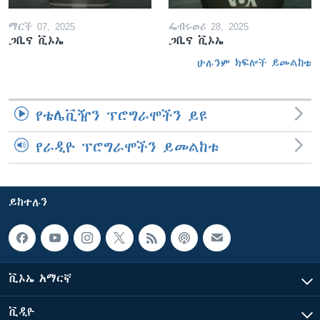
ማርች 07, 2025
ፌብሩወሪ 28, 2025
ጋቢና ቪኦኤ
ጋቢና ቪኦኤ
ሁሉንም ክፍሎች ይመልከቱ
የቴሌቪዥን ፕሮግራሞችን ይዩ
የራዲዮ ፕሮግራሞችን ይመልከቱ
ይከተሉን
ቪኦኤ አማርኛ
ቪዲዮ