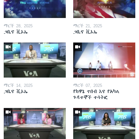
ማርች 28, 2025
ማርች 21, 2025
ጋቢና ቪኦኤ
ጋቢና ቪኦኤ
ማርች 14, 2025
ማርች 07, 2025
ጋቢና ቪኦኤ
የክዋኔ ጥበብ እና የአካል
ጉዳተኞች ተሳትፎ