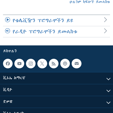
ሁሉንም ክፍሎች ይመልከቱ
የቴሌቪዥን ፕሮግራሞችን ይዩ
የራዲዮ ፕሮግራሞችን ይመልከቱ
ይከተሉን
ቪኦኤ አማርኛ
ቪዲዮ
ድምጽ