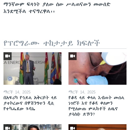
ማንኛውም ፍላጎት ያለው ሰው ሥልጠናውን መውሰድ
እንደሚችል ተናግረዋል፡፡
የፕሮግራሙ ተከታታይ ክፍሎች
ማርች 14, 2025
ማርች 14, 2025
በአፍሪካ የኅይል አቅርቦት ላይ
የቆዳ ላይ ቀላል እብጠት መሰል
ያተኮረውና በዋሽንግተን ዲሲ
ነገሮች እና የቆዳ ቀለምን
የተካሔደው ጉባኤ
የሚለውጡ ምልክቶች ለጤና
ያሳስቡ ይኾን?