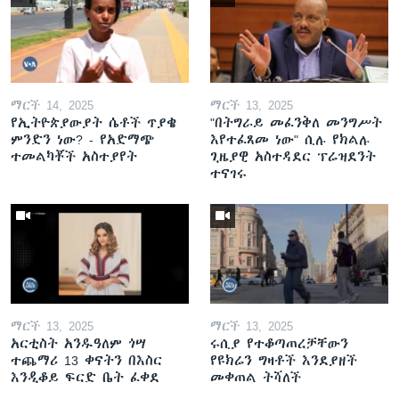
ማርች 14, 2025
ማርች 13, 2025
የኢትዮጵያውያት ሴቶች ጥያቄ
"በትግራይ መፈንቅለ መንግሥት
ምንድን ነው? - የአድማጭ
እየተፈጸመ ነው" ሲሉ የክልሉ
ተመልካቾች አስተያየት
ጊዜያዊ አስተዳደር ፕሬዝደንት
ተናገሩ
ማርች 13, 2025
ማርች 13, 2025
አርቲስት አንዱዓለም ጎሣ
ሩሲያ የተቆጣጠረቻቸውን
ተጨማሪ 13 ቀናትን በእስር
የዩክሬን ግዛቶች እንደያዘች
እንዲቆይ ፍርድ ቤት ፈቀደ
መቀጠል ትሻለች