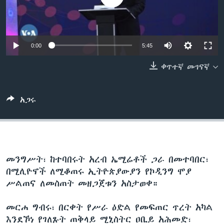
ቋንቋዎች
0:00
5:45
ቀጥተኛ መገናኛ
አጋሩ
መንግሥት፣ ከተባበሩት አረብ ኤሚሬቶች ጋራ በመተባበር፣
በሚሊዮኖች ለሚቆጠሩ ኢትዮጵያውያን የኮዲንግ ሞያ
ሥልጠና ለመስጠት መዘጋጀቱን አስታወቀ።
መርሐ ግብሩ፣ በርቀት የሥራ ዕድል የመፍጠር ጥረት አካል
እንደኾነ የገለጹት ጠቅላይ ሚኒስትር ዐቢይ አሕመድ፣