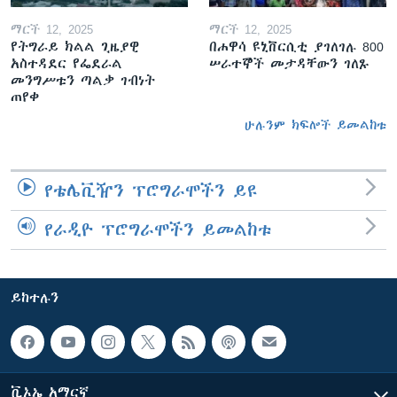
ማርች 12, 2025
ማርች 12, 2025
የትግራይ ክልል ጊዜያዊ
በሐዋሳ ዩኒቨርሲቲ ያገለገሉ 800
አስተዳደር የፌደራል
ሠራተኞች መታዳቸውን ገለጹ
መንግሥቱን ጣልቃ ገብነት
ጠየቀ
ሁሉንም ክፍሎች ይመልከቱ
የቴሌቪዥን ፕሮግራሞችን ይዩ
የራዲዮ ፕሮግራሞችን ይመልከቱ
ይከተሉን
ቪኦኤ አማርኛ