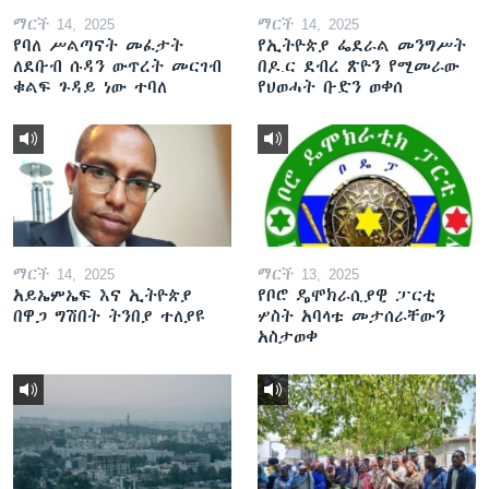
ማርች 14, 2025
ማርች 14, 2025
የባለ ሥልጣናት መፈታት
የኢትዮጵያ ፌደራል መንግሥት
ለደቡብ ሱዳን ውጥረት መርገብ
በዶ.ር ደብረ ጽዮን የሚመራው
ቁልፍ ጉዳይ ነው ተባለ
የህወሓት ቡድን ወቀሰ
ማርች 14, 2025
ማርች 13, 2025
አይኤምኤፍ እና ኢትዮጵያ
የቦሮ ዴሞክራሲያዊ ፓርቲ
በዋጋ ግሽበት ትንበያ ተለያዩ
ሦስት አባላቱ መታሰራቸውን
አስታወቀ