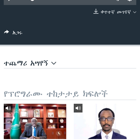
ቀጥተኛ መገናኛ
ቋንቋዎች
አጋሩ
ተጨማሪ አሣየኝ
የፕሮግራሙ ተከታታይ ክፍሎች