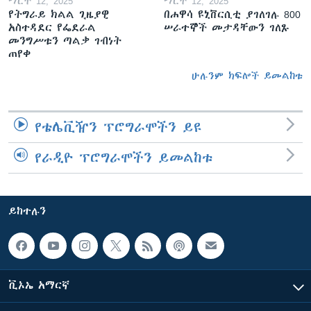
ማርች 12, 2025
ማርች 12, 2025
የትግራይ ክልል ጊዜያዊ
በሐዋሳ ዩኒቨርሲቲ ያገለገሉ 800
አስተዳደር የፌደራል
ሠራተኞች መታዳቸውን ገለጹ
መንግሥቱን ጣልቃ ገብነት
ጠየቀ
ሁሉንም ክፍሎች ይመልከቱ
የቴሌቪዥን ፕሮግራሞችን ይዩ
የራዲዮ ፕሮግራሞችን ይመልከቱ
ይከተሉን
ቪኦኤ አማርኛ