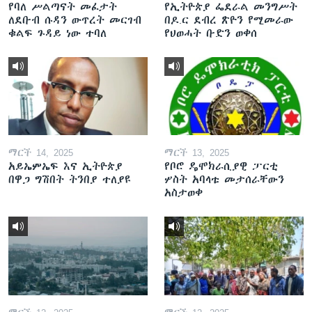
የባለ ሥልጣናት መፈታት
የኢትዮጵያ ፌደራል መንግሥት
ለደቡብ ሱዳን ውጥረት መርገብ
በዶ.ር ደብረ ጽዮን የሚመራው
ቁልፍ ጉዳይ ነው ተባለ
የህወሓት ቡድን ወቀሰ
ማርች 14, 2025
ማርች 13, 2025
አይኤምኤፍ እና ኢትዮጵያ
የቦሮ ዴሞክራሲያዊ ፓርቲ
በዋጋ ግሽበት ትንበያ ተለያዩ
ሦስት አባላቱ መታሰራቸውን
አስታወቀ