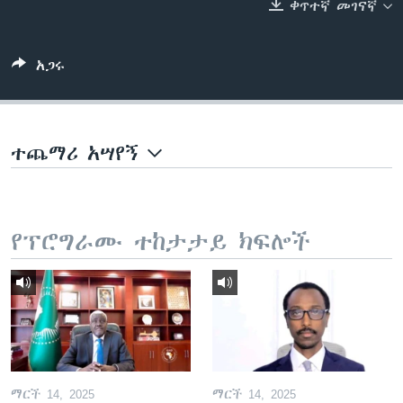
ቀጥተኛ መገናኛ
ቋንቋዎች
አጋሩ
ተጨማሪ አሣየኝ
የፕሮግራሙ ተከታታይ ክፍሎች
ማርች 14, 2025
ማርች 14, 2025