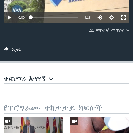
0:00
8:18
ቋንቋዎች
ቀጥተኛ መገናኛ
አጋሩ
ተጨማሪ አሣየኝ
የፕሮግራሙ ተከታታይ ክፍሎች