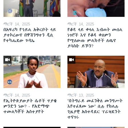
ማርች 14, 2025
ማርች 14, 2025
በአፍሪካ የኅይል አቅርቦት ላይ
የቆዳ ላይ ቀላል እብጠት መሰል
ያተኮረውና በዋሽንግተን ዲሲ
ነገሮች እና የቆዳ ቀለምን
የተካሔደው ጉባኤ
የሚለውጡ ምልክቶች ለጤና
ያሳስቡ ይኾን?
ማርች 14, 2025
ማርች 13, 2025
የኢትዮጵያውያት ሴቶች ጥያቄ
"በትግራይ መፈንቅለ መንግሥት
ምንድን ነው? - የአድማጭ
እየተፈጸመ ነው" ሲሉ የክልሉ
ተመልካቾች አስተያየት
ጊዜያዊ አስተዳደር ፕሬዝደንት
ተናገሩ