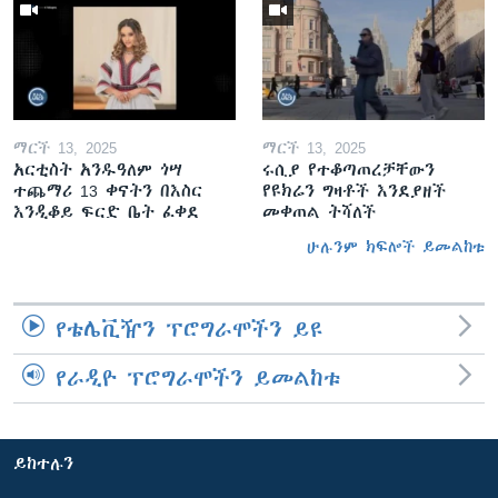
ማርች 13, 2025
ማርች 13, 2025
አርቲስት አንዱዓለም ጎሣ
ሩሲያ የተቆጣጠረቻቸውን
ተጨማሪ 13 ቀናትን በእስር
የዩክሬን ግዛቶች እንደያዘች
እንዲቆይ ፍርድ ቤት ፈቀደ
መቀጠል ትሻለች
ሁሉንም ክፍሎች ይመልከቱ
የቴሌቪዥን ፕሮግራሞችን ይዩ
የራዲዮ ፕሮግራሞችን ይመልከቱ
ይከተሉን