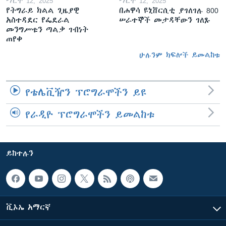
ማርች 12, 2025
ማርች 12, 2025
የትግራይ ክልል ጊዜያዊ
በሐዋሳ ዩኒቨርሲቲ ያገለገሉ 800
አስተዳደር የፌደራል
ሠራተኞች መታዳቸውን ገለጹ
መንግሥቱን ጣልቃ ገብነት
ጠየቀ
ሁሉንም ክፍሎች ይመልከቱ
የቴሌቪዥን ፕሮግራሞችን ይዩ
የራዲዮ ፕሮግራሞችን ይመልከቱ
ይከተሉን
ቪኦኤ አማርኛ