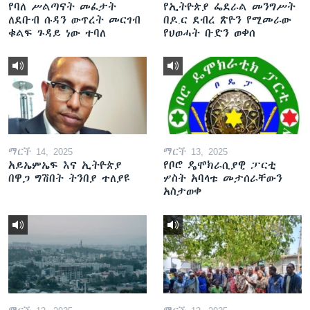
የባለ ሥልጣናት መፈታት
የኢትዮጵያ ፌደራል መንግሥት
ለደቡብ ሱዳን ውጥረት መርገብ
በዶ.ር ደብረ ጽዮን የሚመራው
ቁልፍ ጉዳይ ነው ተባለ
የህወሓት ቡድን ወቀሰ
ማርች 14, 2025
ማርች 13, 2025
አይኤምኤፍ እና ኢትዮጵያ
የቦሮ ዴሞክራሲያዊ ፓርቲ
በዋጋ ግሽበት ትንበያ ተለያዩ
ሦስት አባላቱ መታሰራቸውን
አስታወቀ