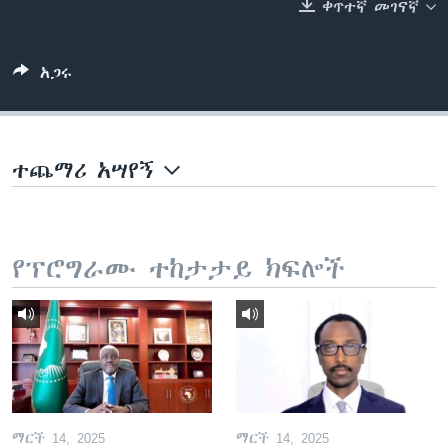
ቀጥተኛ መገናኛ
ቋንቋዎች
አጋሩ
ተጨማሪ አሣየኝ
የፕሮግራሙ ተከታታይ ክፍሎች
ማርች 14, 2025
ማርች 14, 2025