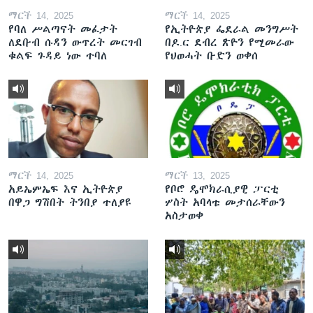
ማርች 14, 2025
ማርች 14, 2025
የባለ ሥልጣናት መፈታት
የኢትዮጵያ ፌደራል መንግሥት
ለደቡብ ሱዳን ውጥረት መርገብ
በዶ.ር ደብረ ጽዮን የሚመራው
ቁልፍ ጉዳይ ነው ተባለ
የህወሓት ቡድን ወቀሰ
ማርች 14, 2025
ማርች 13, 2025
አይኤምኤፍ እና ኢትዮጵያ
የቦሮ ዴሞክራሲያዊ ፓርቲ
በዋጋ ግሽበት ትንበያ ተለያዩ
ሦስት አባላቱ መታሰራቸውን
አስታወቀ