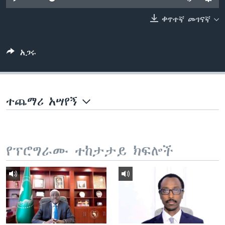
ቀጥተኛ መገናኛ
ቋንቋዎች
አጋሩ
ተጨማሪ አሣየኝ
የፕሮግራሙ ተከታታይ ክፍሎች