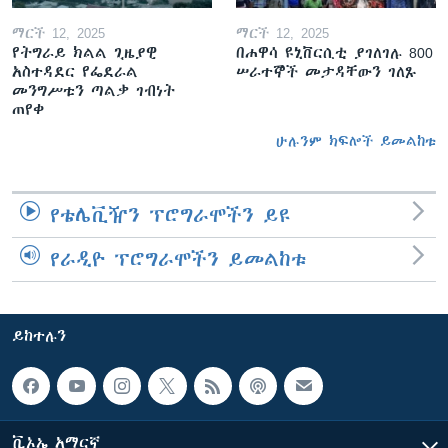
ማርች 12, 2025
ማርች 12, 2025
የትግራይ ክልል ጊዜያዊ
በሐዋሳ ዩኒቨርሲቲ ያገለገሉ 800
አስተዳደር የፌደራል
ሠራተኞች መታዳቸውን ገለጹ
መንግሥቱን ጣልቃ ገብነት
ጠየቀ
ሁሉንም ክፍሎች ይመልከቱ
የቴሌቪዥን ፕሮግራሞችን ይዩ
የራዲዮ ፕሮግራሞችን ይመልከቱ
ይከተሉን
ቪኦኤ አማርኛ