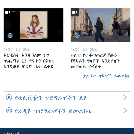
ማርች 13, 2025
ማርች 13, 2025
አርቲስት አንዱዓለም ጎሣ
ሩሲያ የተቆጣጠረቻቸውን
ተጨማሪ 13 ቀናትን በእስር
የዩክሬን ግዛቶች እንደያዘች
እንዲቆይ ፍርድ ቤት ፈቀደ
መቀጠል ትሻለች
ሁሉንም ክፍሎች ይመልከቱ
የቴሌቪዥን ፕሮግራሞችን ይዩ
የራዲዮ ፕሮግራሞችን ይመልከቱ