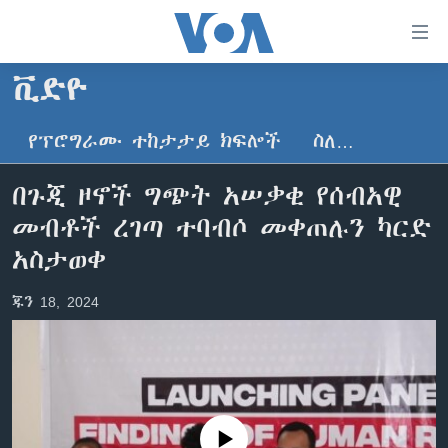
በቀላሉ
የመሥሪያ
ማገናኛዎች
ቪድዮ
ዜና
ወደ
ዋናው
የፕሮግራሙ ተከታታይ ክፍሎች
ስለ…
ኑሮ በጤንነት
ኢትዮጵያ
ይዘት
ጋቢና ቪኦኤ
እለፍ
አፍሪካ
በጉጂ ዞኖች ግጭት አሠቃቂ የሰብአዊ
ወደ
ከምሽቱ ሦስት ሰዓት የአማርኛ ዜና
ዓለምአቀፍ
መብቶች ረገጣ ተባብሶ መቀጠሉን ካርድ
ዋናው
ቪዲዮ
ይዘት
አሜሪካ
አስታወቀ
እለፍ
የፎቶ መድብሎች
መካከለኛው ምሥራቅ
ወደ
ጁን 18, 2024
ክምችት
ዋናው
ይዘት
እለፍ
Learning English
ይከተሉን
No media source currently available