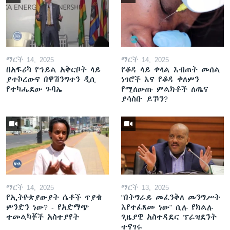
ማርች 14, 2025
ማርች 14, 2025
በአፍሪካ የኅይል አቅርቦት ላይ
የቆዳ ላይ ቀላል እብጠት መሰል
ያተኮረውና በዋሽንግተን ዲሲ
ነገሮች እና የቆዳ ቀለምን
የተካሔደው ጉባኤ
የሚለውጡ ምልክቶች ለጤና
ያሳስቡ ይኾን?
ማርች 14, 2025
ማርች 13, 2025
የኢትዮጵያውያት ሴቶች ጥያቄ
"በትግራይ መፈንቅለ መንግሥት
ምንድን ነው? - የአድማጭ
እየተፈጸመ ነው" ሲሉ የክልሉ
ተመልካቾች አስተያየት
ጊዜያዊ አስተዳደር ፕሬዝደንት
ተናገሩ