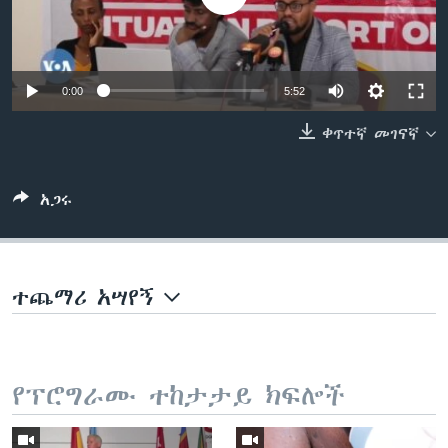
ቋንቋዎች
0:00
5:52
ቀጥተኛ መገናኛ
አጋሩ
ተጨማሪ አሣየኝ
የፕሮግራሙ ተከታታይ ክፍሎች