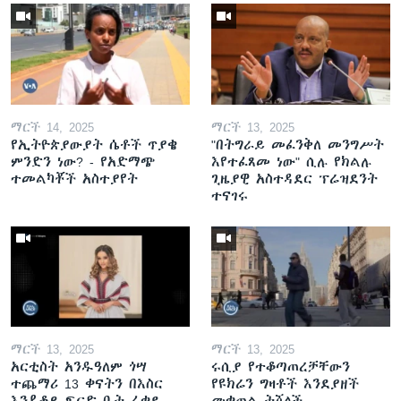
ማርች 14, 2025
ማርች 13, 2025
የኢትዮጵያውያት ሴቶች ጥያቄ
"በትግራይ መፈንቅለ መንግሥት
ምንድን ነው? - የአድማጭ
እየተፈጸመ ነው" ሲሉ የክልሉ
ተመልካቾች አስተያየት
ጊዜያዊ አስተዳደር ፕሬዝደንት
ተናገሩ
ማርች 13, 2025
ማርች 13, 2025
አርቲስት አንዱዓለም ጎሣ
ሩሲያ የተቆጣጠረቻቸውን
ተጨማሪ 13 ቀናትን በእስር
የዩክሬን ግዛቶች እንደያዘች