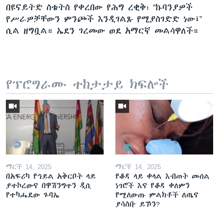
በዩናይትድ ስቴትስ የቀረበው የሕግ ረቂቅ፣ “ኩባንያዎች
የሥራዎቻቸውን ምንጮች እንዲገልጹ የሚያስገድድ ነው፤”
ሲል ዘግቧል። ኤደን ገረመው ወደ አማርኛ መልሳዋለች።
የፕሮግራሙ ተከታታይ ክፍሎች
ማርች 14, 2025
ማርች 14, 2025
በአፍሪካ የኅይል አቅርቦት ላይ
የቆዳ ላይ ቀላል እብጠት መሰል
ያተኮረውና በዋሽንግተን ዲሲ
ነገሮች እና የቆዳ ቀለምን
የተካሔደው ጉባኤ
የሚለውጡ ምልክቶች ለጤና
ያሳስቡ ይኾን?