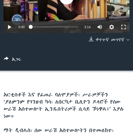
ቋንቋዎች
0:00
3:14
ቀጥተኛ መገናኛ
አጋሩ
አርቲስቶች እና የፈጠራ ባለሞያዎች፣ ሥራዎቻችን
“ያለምንም የገንዘብ ካሳ፣ ለበርካታ ቢሊዮን ዶላሮች የሰው
ሠራሽ አስተውሎት ኢንዱስትሪዎች ሲሳይ ኾነዋል፤” እያሉ
ነው።
ማት ዲብልስ፣ ሰው ሠራሽ አስተውሎትን በተመለከተ፣