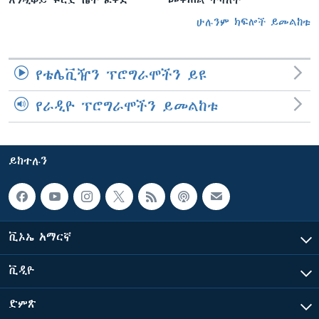
እንዲቆይ ፍርድ ቤት ፈቀደ
መቀጠል ትሻለች
ሁሉንም ክፍሎች ይመልከቱ
የቴሌቪዥን ፕሮግራሞችን ይዩ
የራዲዮ ፕሮግራሞችን ይመልከቱ
ይከተሉን
ቪኦኤ አማርኛ
ቪዲዮ
ድምጽ