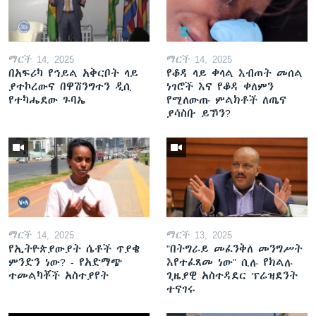
ማርች 14, 2025
ማርች 14, 2025
በአፍሪካ የኅይል አቅርቦት ላይ
የቆዳ ላይ ቀላል እብጠት መሰል
ያተኮረውና በዋሽንግተን ዲሲ
ነገሮች እና የቆዳ ቀለምን
የተካሔደው ጉባኤ
የሚለውጡ ምልክቶች ለጤና
ያሳስቡ ይኾን?
ማርች 14, 2025
ማርች 13, 2025
የኢትዮጵያውያት ሴቶች ጥያቄ
"በትግራይ መፈንቅለ መንግሥት
ምንድን ነው? - የአድማጭ
እየተፈጸመ ነው" ሲሉ የክልሉ
ተመልካቾች አስተያየት
ጊዜያዊ አስተዳደር ፕሬዝደንት
ተናገሩ