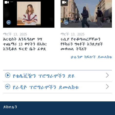
ማርች 13, 2025
ማርች 13, 2025
አርቲስት አንዱዓለም ጎሣ
ሩሲያ የተቆጣጠረቻቸውን
ተጨማሪ 13 ቀናትን በእስር
የዩክሬን ግዛቶች እንደያዘች
እንዲቆይ ፍርድ ቤት ፈቀደ
መቀጠል ትሻለች
ሁሉንም ክፍሎች ይመልከቱ
የቴሌቪዥን ፕሮግራሞችን ይዩ
የራዲዮ ፕሮግራሞችን ይመልከቱ
ይከተሉን