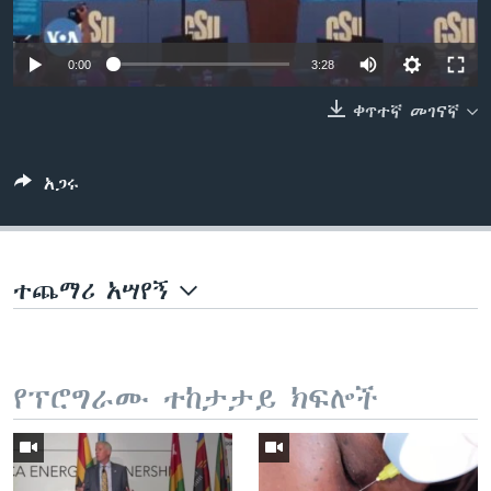
0:00
3:28
ቋንቋዎች
ቀጥተኛ መገናኛ
አጋሩ
ተጨማሪ አሣየኝ
የፕሮግራሙ ተከታታይ ክፍሎች