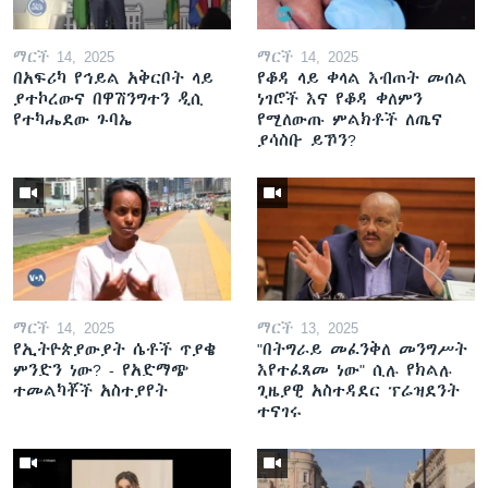
ማርች 14, 2025
ማርች 14, 2025
በአፍሪካ የኅይል አቅርቦት ላይ
የቆዳ ላይ ቀላል እብጠት መሰል
ያተኮረውና በዋሽንግተን ዲሲ
ነገሮች እና የቆዳ ቀለምን
የተካሔደው ጉባኤ
የሚለውጡ ምልክቶች ለጤና
ያሳስቡ ይኾን?
ማርች 14, 2025
ማርች 13, 2025
የኢትዮጵያውያት ሴቶች ጥያቄ
"በትግራይ መፈንቅለ መንግሥት
ምንድን ነው? - የአድማጭ
እየተፈጸመ ነው" ሲሉ የክልሉ
ተመልካቾች አስተያየት
ጊዜያዊ አስተዳደር ፕሬዝደንት
ተናገሩ