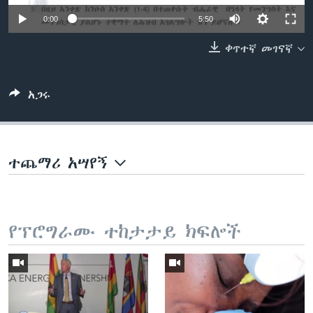
0:00
5:50
ቀጥተኛ መገናኛ
ቋንቋዎች
አጋሩ
ተጨማሪ አሣየኝ
የፕሮግራሙ ተከታታይ ክፍሎች