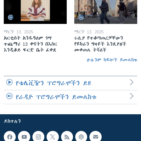
ማርች 13, 2025
ማርች 13, 2025
አርቲስት አንዱዓለም ጎሣ
ሩሲያ የተቆጣጠረቻቸውን
ተጨማሪ 13 ቀናትን በእስር
የዩክሬን ግዛቶች እንደያዘች
እንዲቆይ ፍርድ ቤት ፈቀደ
መቀጠል ትሻለች
ሁሉንም ክፍሎች ይመልከቱ
የቴሌቪዥን ፕሮግራሞችን ይዩ
የራዲዮ ፕሮግራሞችን ይመልከቱ
ይከተሉን