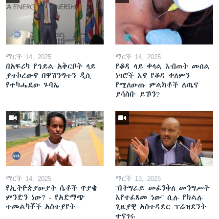
ማርች 14, 2025
ማርች 14, 2025
በአፍሪካ የኅይል አቅርቦት ላይ
የቆዳ ላይ ቀላል እብጠት መሰል
ያተኮረውና በዋሽንግተን ዲሲ
ነገሮች እና የቆዳ ቀለምን
የተካሔደው ጉባኤ
የሚለውጡ ምልክቶች ለጤና
ያሳስቡ ይኾን?
ማርች 14, 2025
ማርች 13, 2025
የኢትዮጵያውያት ሴቶች ጥያቄ
"በትግራይ መፈንቅለ መንግሥት
ምንድን ነው? - የአድማጭ
እየተፈጸመ ነው" ሲሉ የክልሉ
ተመልካቾች አስተያየት
ጊዜያዊ አስተዳደር ፕሬዝደንት
ተናገሩ