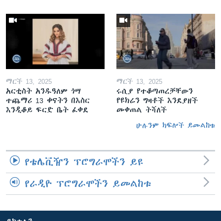
ማርች 13, 2025
ማርች 13, 2025
አርቲስት አንዱዓለም ጎሣ
ሩሲያ የተቆጣጠረቻቸውን
ተጨማሪ 13 ቀናትን በእስር
የዩክሬን ግዛቶች እንደያዘች
እንዲቆይ ፍርድ ቤት ፈቀደ
መቀጠል ትሻለች
ሁሉንም ክፍሎች ይመልከቱ
የቴሌቪዥን ፕሮግራሞችን ይዩ
የራዲዮ ፕሮግራሞችን ይመልከቱ