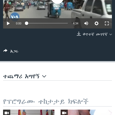
ቋንቋዎች
0:00
4:34
ቀጥተኛ መገናኛ
አጋሩ
ተጨማሪ አሣየኝ
የፕሮግራሙ ተከታታይ ክፍሎች