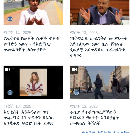
ማርች 14, 2025
ማርች 13, 2025
የኢትዮጵያውያት ሴቶች ጥያቄ
"በትግራይ መፈንቅለ መንግሥት
ምንድን ነው? - የአድማጭ
እየተፈጸመ ነው" ሲሉ የክልሉ
ተመልካቾች አስተያየት
ጊዜያዊ አስተዳደር ፕሬዝደንት
ተናገሩ
ማርች 13, 2025
ማርች 13, 2025
አርቲስት አንዱዓለም ጎሣ
ሩሲያ የተቆጣጠረቻቸውን
ተጨማሪ 13 ቀናትን በእስር
የዩክሬን ግዛቶች እንደያዘች
እንዲቆይ ፍርድ ቤት ፈቀደ
መቀጠል ትሻለች
ሁሉንም ክፍሎች ይመልከቱ