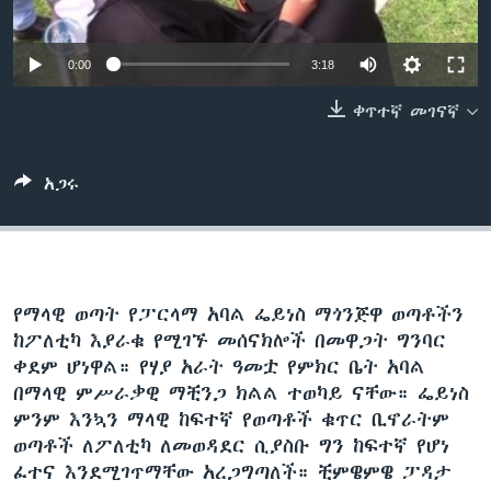
0:00
3:18
ቋንቋዎች
ቀጥተኛ መገናኛ
አጋሩ
የማላዊ ወጣት የፓርላማ አባል ፌይነስ ማጎንጅዋ ወጣቶችን
ከፖለቲካ እያራቁ የሚገኙ መሰናክሎች በመዋጋት ግንባር
ቀደም ሆነዋል። የሃያ አራት ዓመቷ የምክር ቤት አባል
በማላዊ ምሥራቃዊ ማቺንጋ ክልል ተወካይ ናቸው። ፌይነስ
ምንም እንኳን ማላዊ ከፍተኛ የወጣቶች ቁጥር ቢኖራትም
ወጣቶች ለፖለቲካ ለመወዳደር ሲያስቡ ግን ከፍተኛ የሆነ
ፈተና እንደሚገጥማቸው አረጋግጣለች። ቺምዌምዌ ፓዳታ