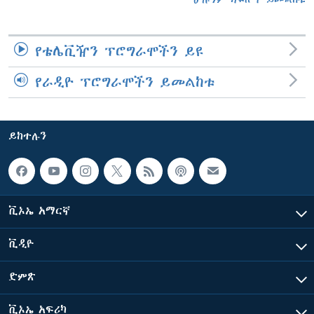
የቴሌቪዥን ፕሮግራሞችን ይዩ
የራዲዮ ፕሮግራሞችን ይመልከቱ
ይከተሉን
ቪኦኤ አማርኛ
ቪዲዮ
ድምጽ
ቪኦኤ አፍሪካ