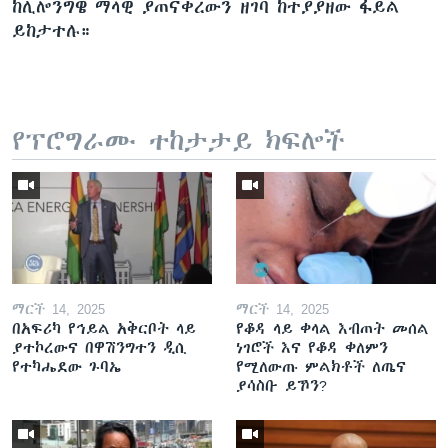
ከሊሎንግዌ ማላዊ ያጠናቀረውን ዘገባ ከተያያዘው ፋይል
ይከታተሉ።
የፕሮግራሙ ተከታታይ ክፍሎች
ማርች 14, 2025
ማርች 14, 2025
በአፍሪካ የኅይል አቅርቦት ላይ
የቆዳ ላይ ቀላል እብጠት መሰል
ያተኮረውና በዋሽንግተን ዲሲ
ነገሮች እና የቆዳ ቀለምን
የተካሔደው ጉባኤ
የሚለውጡ ምልክቶች ለጤና
ያሳስቡ ይኾን?