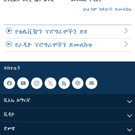
እንዲቆይ ፍርድ ቤት ፈቀደ
መቀጠል ትሻለች
ሁሉንም ክፍሎች ይመልከቱ
የቴሌቪዥን ፕሮግራሞችን ይዩ
የራዲዮ ፕሮግራሞችን ይመልከቱ
ይከተሉን
ቪኦኤ አማርኛ
ቪዲዮ
ድምጽ