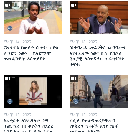
ማርች 14, 2025
ማርች 13, 2025
የኢትዮጵያውያት ሴቶች ጥያቄ
"በትግራይ መፈንቅለ መንግሥት
ምንድን ነው? - የአድማጭ
እየተፈጸመ ነው" ሲሉ የክልሉ
ተመልካቾች አስተያየት
ጊዜያዊ አስተዳደር ፕሬዝደንት
ተናገሩ
ማርች 13, 2025
ማርች 13, 2025
አርቲስት አንዱዓለም ጎሣ
ሩሲያ የተቆጣጠረቻቸውን
ተጨማሪ 13 ቀናትን በእስር
የዩክሬን ግዛቶች እንደያዘች