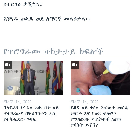
ስተርንስ ቃኝቷል።
እንግዱ ወልዴ ወደ አማርኛ መልሶታል፡፡
የፕሮግራሙ ተከታታይ ክፍሎች
ማርች 14, 2025
ማርች 14, 2025
በአፍሪካ የኅይል አቅርቦት ላይ
የቆዳ ላይ ቀላል እብጠት መሰል
ያተኮረውና በዋሽንግተን ዲሲ
ነገሮች እና የቆዳ ቀለምን
የተካሔደው ጉባኤ
የሚለውጡ ምልክቶች ለጤና
ያሳስቡ ይኾን?