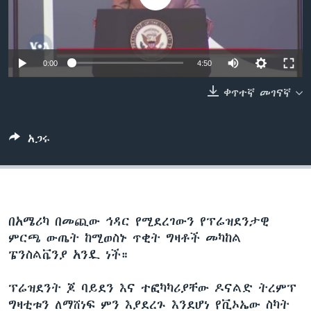
ቋንቋዎች
0:00
4:50
ቀጥተኛ መገናኛ
አጋሩ
በአሜሪካ በመጪው ኅዳር የሚደረገውን የፕሬዝደንታዊ
ምርጫ ውጤት ከሚወስኑ ጥቂት ግዛቶች መካከል
ፔንስልቬንያ አንዷ ነች።
ፕሬዝደንት ጆ ባይደን እና ተፎካካሪያቸው ዶናልድ ትረምፕ
ግዛቲቱን ለማሸነፍ ምን እያደረጉ እንደሆነ የቪኦኤው ስካት