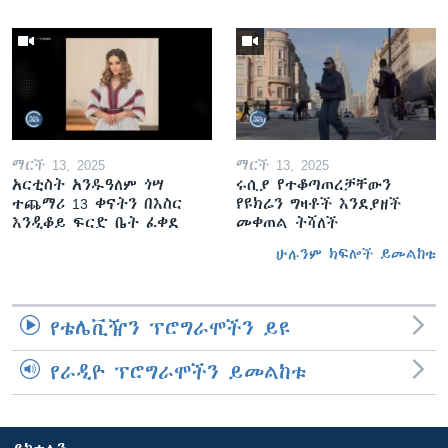
ማርች 13, 2025
ማርች 13, 2025
አርቲስት አንዱዓለም ጎሣ
ሩሲያ የተቆጣጠረቻቸውን
ተጨማሪ 13 ቀናትን በእስር
የዩክሬን ግዛቶች እንደያዘች
እንዲቆይ ፍርድ ቤት ፈቀደ
መቀጠል ትሻለች
ሁሉንም ክፍሎች ይመልከቱ
የቴሌቪዥን ፕሮግራሞችን ይዩ
የራዲዮ ፕሮግራሞችን ይመልከቱ