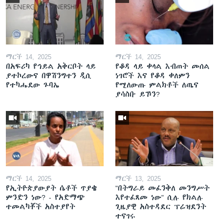
ማርች 14, 2025
ማርች 14, 2025
በአፍሪካ የኅይል አቅርቦት ላይ
የቆዳ ላይ ቀላል እብጠት መሰል
ያተኮረውና በዋሽንግተን ዲሲ
ነገሮች እና የቆዳ ቀለምን
የተካሔደው ጉባኤ
የሚለውጡ ምልክቶች ለጤና
ያሳስቡ ይኾን?
ማርች 14, 2025
ማርች 13, 2025
የኢትዮጵያውያት ሴቶች ጥያቄ
"በትግራይ መፈንቅለ መንግሥት
ምንድን ነው? - የአድማጭ
እየተፈጸመ ነው" ሲሉ የክልሉ
ተመልካቾች አስተያየት
ጊዜያዊ አስተዳደር ፕሬዝደንት
ተናገሩ