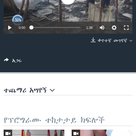
ቋንቋዎች
0:00
1:36
ቀጥተኛ መገናኛ
አጋሩ
ተጨማሪ አሣየኝ
የፕሮግራሙ ተከታታይ ክፍሎች