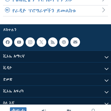
የራዲዮ ፕሮግራሞችን ይመልከቱ
ይከተሉን
ቪኦኤ አማርኛ
ቪዲዮ
ድምጽ
ቪኦኤ አፍሪካ
ስለ እኛ
ቀጥታ