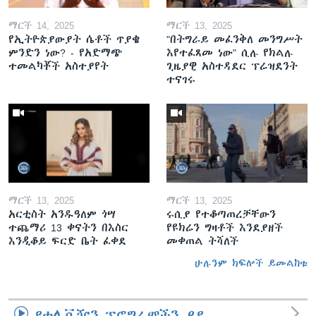
ማርች 14, 2025
ማርች 13, 2025
የኢትዮጵያውያት ሴቶች ጥያቄ
"በትግራይ መፈንቅለ መንግሥት
ምንድን ነው? - የአድማጭ
እየተፈጸመ ነው" ሲሉ የክልሉ
ተመልካቾች አስተያየት
ጊዜያዊ አስተዳደር ፕሬዝደንት
ተናገሩ
ማርች 13, 2025
ማርች 13, 2025
አርቲስት አንዱዓለም ጎሣ
ሩሲያ የተቆጣጠረቻቸውን
ተጨማሪ 13 ቀናትን በእስር
የዩክሬን ግዛቶች እንደያዘች
እንዲቆይ ፍርድ ቤት ፈቀደ
መቀጠል ትሻለች
ሁሉንም ክፍሎች ይመልከቱ
የቴሌቪዥን ፕሮግራሞችን ይዩ