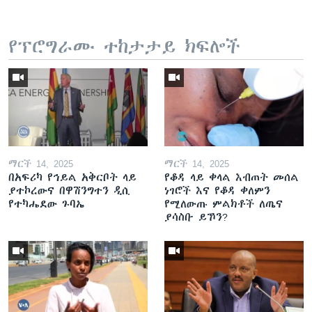
የፕሮግራሙ ተከታታይ ክፍሎች
ማርች 14, 2025
ማርች 14, 2025
በአፍሪካ የኅይል አቅርቦት ላይ
የቆዳ ላይ ቀላል እብጠት መሰል
ያተኮረውና በዋሽንግተን ዲሲ
ነገሮች እና የቆዳ ቀለምን
የተካሔደው ጉባኤ
የሚለውጡ ምልክቶች ለጤና
ያሳስቡ ይኾን?