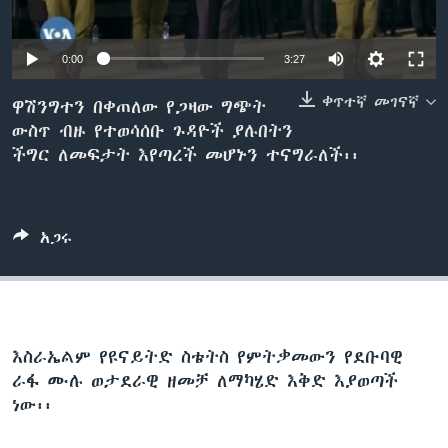
0:00
3:27
ቋንቋዎች
ቀጥተኛ መገናኛ
ዋሽንግተን በቀጠለው የጋዛው ግጭት
ውስጥ ብዙ የተወሳሰቡ ጉዳዮች ያሉበትን
ችግር ለመፍታት እየጣረች መሆኑን ተናግራለች፡፡
አጋሩ
እስራኤልም የዩናይትድ ስቴትስ የምትቃመውን የደቡባዊ
ራፋ ሙሉ ወታደራዊ ዘመቻ ለማካሄድ እቅድ እያወጣች
ነው፡፡