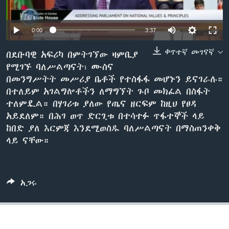
0:00
3:37
ቋንቋዎች
ቀጥተኛ መገናኛ
በደቡባዊ አፍሪካ በምትገኘው ዛምቢያ
የሚገኙ ባለሥልጣናት፣ ሙስና
በመንግሥትት መሥሪያ ቤቶች የተስፋፋ መሆኑን ይናገራሉ።
በተለይም አገልግሎቶችን ለማግኘት ጉቦ መክፈል በስፋት
ተለምዷል። በሃገሪቱ ያለው የጤና ዘርፍም ከዚህ የፀዳ
አይደለም። በሕገ ወጥ ድርጊቱ በተሳተፉ ጥፋተኞች ላይ
ከበድ ያለ እርምጃ እንደሚወስዱ ባለሥልጣናት በማስጠንቀቅ
ላይ ናቸው።
አጋሩ