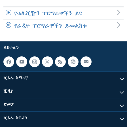
የቴሌቪዥን ፕሮግራሞችን ይዩ
የራዲዮ ፕሮግራሞችን ይመልከቱ
ይከተሉን
ቪኦኤ አማርኛ
ቪዲዮ
ድምጽ
ቪኦኤ አፍሪካ