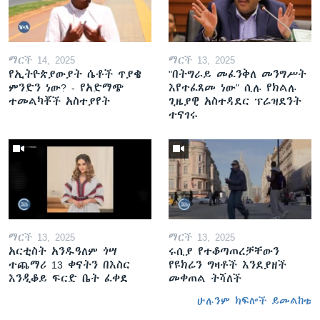
ማርች 14, 2025
ማርች 13, 2025
የኢትዮጵያውያት ሴቶች ጥያቄ
"በትግራይ መፈንቅለ መንግሥት
ምንድን ነው? - የአድማጭ
እየተፈጸመ ነው" ሲሉ የክልሉ
ተመልካቾች አስተያየት
ጊዜያዊ አስተዳደር ፕሬዝደንት
ተናገሩ
ማርች 13, 2025
ማርች 13, 2025
አርቲስት አንዱዓለም ጎሣ
ሩሲያ የተቆጣጠረቻቸውን
ተጨማሪ 13 ቀናትን በእስር
የዩክሬን ግዛቶች እንደያዘች
እንዲቆይ ፍርድ ቤት ፈቀደ
መቀጠል ትሻለች
ሁሉንም ክፍሎች ይመልከቱ