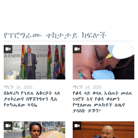
የፕሮግራሙ ተከታታይ ክፍሎች
ማርች 14, 2025
ማርች 14, 2025
በአፍሪካ የኅይል አቅርቦት ላይ
የቆዳ ላይ ቀላል እብጠት መሰል
ያተኮረውና በዋሽንግተን ዲሲ
ነገሮች እና የቆዳ ቀለምን
የተካሔደው ጉባኤ
የሚለውጡ ምልክቶች ለጤና
ያሳስቡ ይኾን?