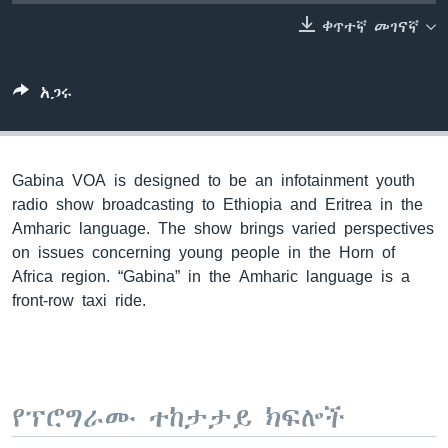
ቀጥተኛ መገናኛ
ቋንቋዎች
አጋሩ
Gabina VOA is designed to be an infotainment youth
radio show broadcasting to Ethiopia and Eritrea in the
Amharic language. The show brings varied perspectives
on issues concerning young people in the Horn of
Africa region. “Gabina” in the Amharic language is a
front-row taxi ride.
የፕሮግራሙ ተከታታይ ክፍሎች