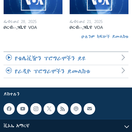
ፌብሩወሪ 28, 2025
ፌብሩወሪ 21, 2025
ዐርብ፡-ጋቢና VOA
ዐርብ፡-ጋቢና VOA
ሁሉንም ክፍሎች ይመልከቱ
የቴሌቪዥን ፕሮግራሞችን ይዩ
የራዲዮ ፕሮግራሞችን ይመልከቱ
ይከተሉን
ቪኦኤ አማርኛ