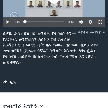
ቋንቋዎች
0:00
3:13
ቀጥተኛ መገናኛ
ዐቃቤ ሕግ፣ በሽብር ወንጀል የተከሰሱትን
የእነዶር. ወንድወሰን አሰፋን ክስ አሻሽሎ
እንዲያቀርብ ፍርድ ቤት ዛሬ ኀሙስ በሰጠው ብይን ላይ፣
“ምስክሮቼን ያጋልጥብኛል” በማለት አቤቱታ አቅርቧል፤
የተከሳሽ ጠበቆች በበኩላቸው ክሱ ካልተሸሻለ እንዲቋረጥ
ጠይቀዋል፡
አጋሩ
ተጨማሪ አሣየኝ