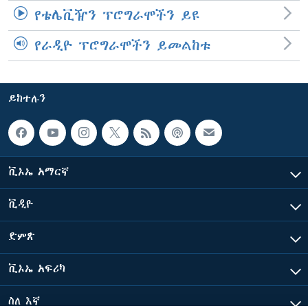
የቴሌቪዥን ፕሮግራሞችን ይዩ
የራዲዮ ፕሮግራሞችን ይመልከቱ
ይከተሉን
ቪኦኤ አማርኛ
ቪዲዮ
ድምጽ
ቪኦኤ አፍሪካ
ስለ እኛ