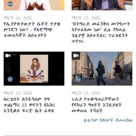
ማርች 14, 2025
ማርች 13, 2025
የኢትዮጵያውያት ሴቶች ጥያቄ
"በትግራይ መፈንቅለ መንግሥት
ምንድን ነው? - የአድማጭ
እየተፈጸመ ነው" ሲሉ የክልሉ
ተመልካቾች አስተያየት
ጊዜያዊ አስተዳደር ፕሬዝደንት
ተናገሩ
ማርች 13, 2025
ማርች 13, 2025
አርቲስት አንዱዓለም ጎሣ
ሩሲያ የተቆጣጠረቻቸውን
ተጨማሪ 13 ቀናትን በእስር
የዩክሬን ግዛቶች እንደያዘች
እንዲቆይ ፍርድ ቤት ፈቀደ
መቀጠል ትሻለች
ሁሉንም ክፍሎች ይመልከቱ