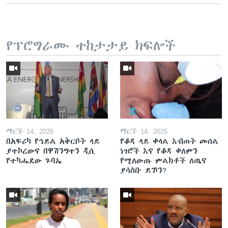
የፕሮግራሙ ተከታታይ ክፍሎች
ማርች 14, 2025
ማርች 14, 2025
በአፍሪካ የኅይል አቅርቦት ላይ
የቆዳ ላይ ቀላል እብጠት መሰል
ያተኮረውና በዋሽንግተን ዲሲ
ነገሮች እና የቆዳ ቀለምን
የተካሔደው ጉባኤ
የሚለውጡ ምልክቶች ለጤና
ያሳስቡ ይኾን?