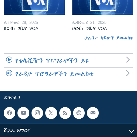
ፌብሩወሪ 28, 2025
ፌብሩወሪ 21, 2025
ዐርብ፡-ጋቢና VOA
ዐርብ፡-ጋቢና VOA
ሁሉንም ክፍሎች ይመልከቱ
የቴሌቪዥን ፕሮግራሞችን ይዩ
የራዲዮ ፕሮግራሞችን ይመልከቱ
ይከተሉን
ቪኦኤ አማርኛ