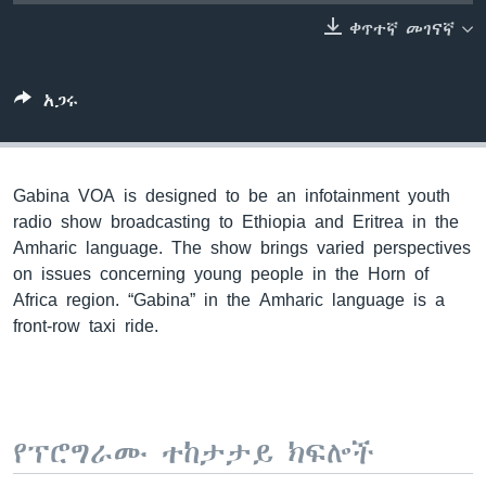
ቀጥተኛ መገናኛ
ቋንቋዎች
አጋሩ
Gabina VOA is designed to be an infotainment youth
radio show broadcasting to Ethiopia and Eritrea in the
Amharic language. The show brings varied perspectives
on issues concerning young people in the Horn of
Africa region. “Gabina” in the Amharic language is a
front-row taxi ride.
የፕሮግራሙ ተከታታይ ክፍሎች