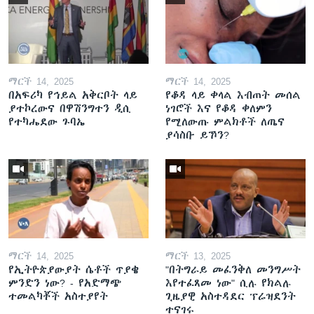
ማርች 14, 2025
ማርች 14, 2025
በአፍሪካ የኅይል አቅርቦት ላይ
የቆዳ ላይ ቀላል እብጠት መሰል
ያተኮረውና በዋሽንግተን ዲሲ
ነገሮች እና የቆዳ ቀለምን
የተካሔደው ጉባኤ
የሚለውጡ ምልክቶች ለጤና
ያሳስቡ ይኾን?
ማርች 14, 2025
ማርች 13, 2025
የኢትዮጵያውያት ሴቶች ጥያቄ
"በትግራይ መፈንቅለ መንግሥት
ምንድን ነው? - የአድማጭ
እየተፈጸመ ነው" ሲሉ የክልሉ
ተመልካቾች አስተያየት
ጊዜያዊ አስተዳደር ፕሬዝደንት
ተናገሩ