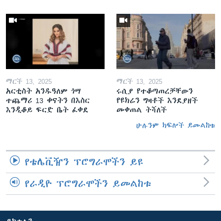
ማርች 13, 2025
ማርች 13, 2025
አርቲስት አንዱዓለም ጎሣ
ሩሲያ የተቆጣጠረቻቸውን
ተጨማሪ 13 ቀናትን በእስር
የዩክሬን ግዛቶች እንደያዘች
እንዲቆይ ፍርድ ቤት ፈቀደ
መቀጠል ትሻለች
ሁሉንም ክፍሎች ይመልከቱ
የቴሌቪዥን ፕሮግራሞችን ይዩ
የራዲዮ ፕሮግራሞችን ይመልከቱ