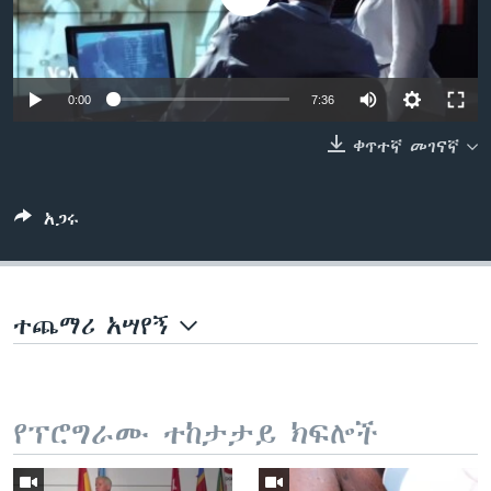
ቋንቋዎች
0:00
7:36
ቀጥተኛ መገናኛ
አጋሩ
ተጨማሪ አሣየኝ
የፕሮግራሙ ተከታታይ ክፍሎች