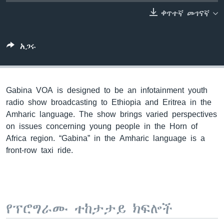
ቀጥተኛ መገናኛ
ቋንቋዎች
አጋሩ
Gabina VOA is designed to be an infotainment youth
radio show broadcasting to Ethiopia and Eritrea in the
Amharic language. The show brings varied perspectives
on issues concerning young people in the Horn of
Africa region. “Gabina” in the Amharic language is a
front-row taxi ride.
የፕሮግራሙ ተከታታይ ክፍሎች