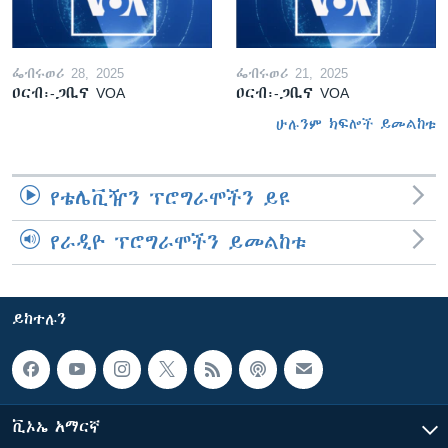
ፌብሩወሪ 28, 2025
ፌብሩወሪ 21, 2025
ዐርብ፡-ጋቢና VOA
ዐርብ፡-ጋቢና VOA
ሁሉንም ክፍሎች ይመልከቱ
የቴሌቪዥን ፕሮግራሞችን ይዩ
የራዲዮ ፕሮግራሞችን ይመልከቱ
ይከተሉን
ቪኦኤ አማርኛ