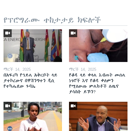
የፕሮግራሙ ተከታታይ ክፍሎች
ማርች 14, 2025
ማርች 14, 2025
በአፍሪካ የኅይል አቅርቦት ላይ
የቆዳ ላይ ቀላል እብጠት መሰል
ያተኮረውና በዋሽንግተን ዲሲ
ነገሮች እና የቆዳ ቀለምን
የተካሔደው ጉባኤ
የሚለውጡ ምልክቶች ለጤና
ያሳስቡ ይኾን?