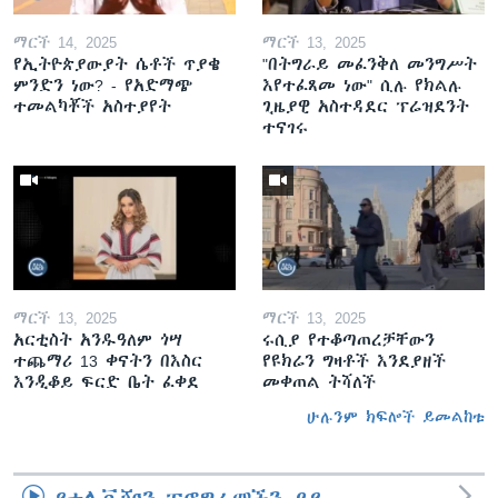
ማርች 14, 2025
ማርች 13, 2025
የኢትዮጵያውያት ሴቶች ጥያቄ
"በትግራይ መፈንቅለ መንግሥት
ምንድን ነው? - የአድማጭ
እየተፈጸመ ነው" ሲሉ የክልሉ
ተመልካቾች አስተያየት
ጊዜያዊ አስተዳደር ፕሬዝደንት
ተናገሩ
ማርች 13, 2025
ማርች 13, 2025
አርቲስት አንዱዓለም ጎሣ
ሩሲያ የተቆጣጠረቻቸውን
ተጨማሪ 13 ቀናትን በእስር
የዩክሬን ግዛቶች እንደያዘች
እንዲቆይ ፍርድ ቤት ፈቀደ
መቀጠል ትሻለች
ሁሉንም ክፍሎች ይመልከቱ