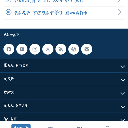
የቴሌቪዥን ፕሮግራሞችን ይዩ
የራዲዮ ፕሮግራሞችን ይመልከቱ
ይከተሉን
ቪኦኤ አማርኛ
ቪዲዮ
ድምጽ
ቪኦኤ አፍሪካ
ስለ እኛ