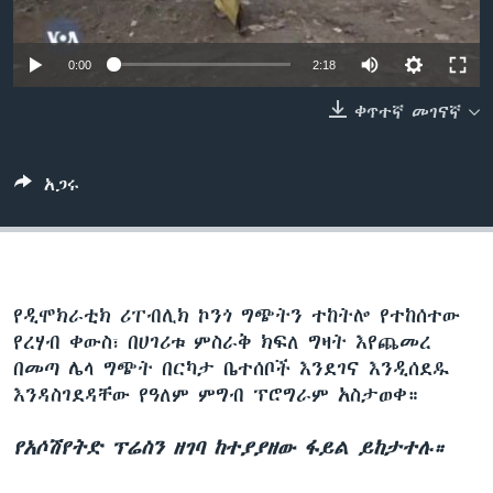
0:00
2:18
ቋንቋዎች
ቀጥተኛ መገናኛ
አጋሩ
የዲሞክራቲክ ሪፐብሊክ ኮንጎ ግጭትን ተከትሎ የተከሰተው
የረሃብ ቀውስ፣ በሀገሪቱ ምስራቅ ክፍለ ግዛት እየጨመረ
በመጣ ሌላ ግጭት በርካታ ቤተሰቦች እንደገና እንዲሰደዱ
እንዳስገደዳቸው የዓለም ምግብ ፕሮግራም አስታወቀ።
የአሶሽየትድ ፕሬስን ዘገባ ከተያያዘው ፋይል ይከታተሉ።