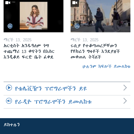
ማርች 13, 2025
ማርች 13, 2025
አርቲስት አንዱዓለም ጎሣ
ሩሲያ የተቆጣጠረቻቸውን
ተጨማሪ 13 ቀናትን በእስር
የዩክሬን ግዛቶች እንደያዘች
እንዲቆይ ፍርድ ቤት ፈቀደ
መቀጠል ትሻለች
ሁሉንም ክፍሎች ይመልከቱ
የቴሌቪዥን ፕሮግራሞችን ይዩ
የራዲዮ ፕሮግራሞችን ይመልከቱ
ይከተሉን