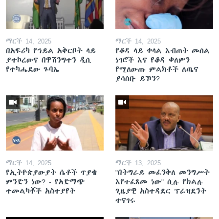
ማርች 14, 2025
ማርች 14, 2025
በአፍሪካ የኅይል አቅርቦት ላይ
የቆዳ ላይ ቀላል እብጠት መሰል
ያተኮረውና በዋሽንግተን ዲሲ
ነገሮች እና የቆዳ ቀለምን
የተካሔደው ጉባኤ
የሚለውጡ ምልክቶች ለጤና
ያሳስቡ ይኾን?
ማርች 14, 2025
ማርች 13, 2025
የኢትዮጵያውያት ሴቶች ጥያቄ
"በትግራይ መፈንቅለ መንግሥት
ምንድን ነው? - የአድማጭ
እየተፈጸመ ነው" ሲሉ የክልሉ
ተመልካቾች አስተያየት
ጊዜያዊ አስተዳደር ፕሬዝደንት
ተናገሩ