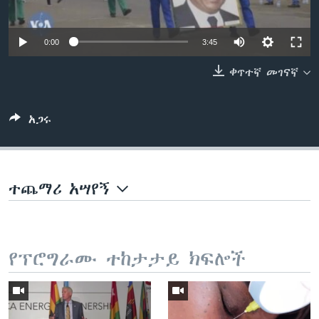
0:00
3:45
ቋንቋዎች
ቀጥተኛ መገናኛ
አጋሩ
ተጨማሪ አሣየኝ
የፕሮግራሙ ተከታታይ ክፍሎች