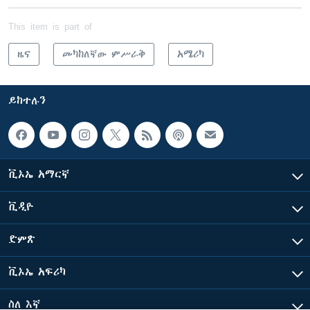
This item is part of
ዜና
መካከለኛው ምሥራቅ
አሜሪካ
ይከተሉን
ቪኦኤ አማርኛ
ቪዲዮ
ድምጽ
ቪኦኤ አፍሪካ
ስለ እኛ