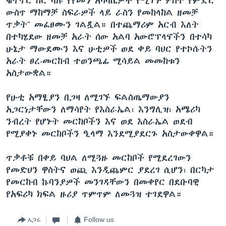
ቁጥጥር ስር ባሉ የየመን አካባቢዎች የሚገኙ ሦስት የምድር
ውስጥ ማከማቻ ስፍራዎች ላይ ራስን የመከላከል ዘመቻ
ጥቃት" መፈፀሙን ገልጿል። በተጨማሪም አርብ እለት
በተካሄደው ዘመቻ አራት ሰው አልባ አውሮፕላኖችን በተሳካ
ሁኔታ ማውደሙን እና ሁቲዎች ወደ ቀይ ባህር የተኮሱትን
አራት ፀረ-መርከብ ተወንጫፊ ሚሳይል መመከቱን
አስታውቋል።
የሁቲ አማፂያን በጋዛ ለሚገኙ ፍልስጤማውያን
አጋርነታቸውን ለማሳየት የእስራኤል፣ እንግሊዝ፣ አሜሪካ
ንብረት የሆኑት መርከቦችን እና ወደ እስራኤል ወደብ
የሚያቀኑ መርከቦችን ዒላማ እንደሚያደርጉ አስታውቀዋል።
ጥቃቶቹ በቀይ ባህል ለሚጓዙ መርከቦች የሚደረገውን
የመድህን ዋስትና ወጪ እንዲጨምር ያደረገ ሲሆን፣ በርካታ
የመርከብ ኩባንያዎች መንገዳቸውን በመቀየር በደቡባዊ
የአፍሪካ ክፍል ዙሪያ ጥምጥም ለመጓዝ ተገደዋል።
አጋሩ
Follow us