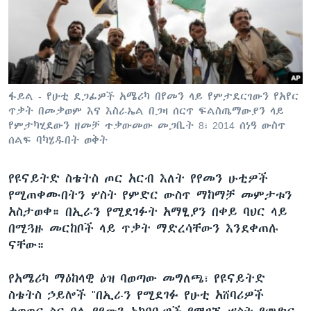
ቋንቋዎች
ፋይል - የሁቲ ደጋፊዎች አሜሪካ በየመን ላይ የምታደርገውን የአየር
ጥቃት በመቃወም እና እስራኤል በጋዛ ሰርጥ ፍልስጤማውያን ላይ
የምታካሂደውን ዘመቻ ተቃውመው መጋቢት 8፣ 2014 ሰነዓ ውስጥ
ሰልፍ ባካሄዱበት ወቅት
የዩናይትድ ስቴትስ ጦር አርብ እለት የየመን ሁቲዎች
የሚጠቀሙበትን ሦስት የምድር ውስጥ ማከማቻ መምታቱን
አስታወቀ። በኢራን የሚደገፉት አማፂያን በቀይ ባህር ላይ
በሚጓዙ መርከቦች ላይ ጥቃት ማድረሳቸውን እንደቀጠሉ
ናቸው።
የአሜሪካ ማዕከላዊ ዕዝ ባወጣው መግለጫ፣ የዩናይትድ
ስቴትስ ኃይሎች "በኢራን የሚደገፉ የሁቲ አሸባሪዎች