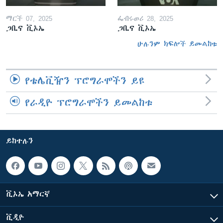
ማርች 07, 2025
ፌብሩወሪ 28, 2025
ጋቢና ቪኦኤ
ጋቢና ቪኦኤ
ሁሉንም ክፍሎች ይመልከቱ
የቴሌቪዥን ፕሮግራሞችን ይዩ
የራዲዮ ፕሮግራሞችን ይመልከቱ
ይከተሉን
ቪኦኤ አማርኛ
ቪዲዮ