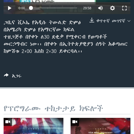
0:00
29:58
ቀጥተኛ መገናኛ
ቋንቋዎች
ጋቢና ቪኦኤ የአዲሱ ትውልድ ድምፅ
በአሜሪካ ድምፅ የአማርኛው ክፍል
ተዘጋጅቶ በየቀኑ ለ30 ደቂቃ የሚቀርብ የወጣቶች
መርኃግብር ነው፡፡ በየቀኑ በኢትዮጵያዊያን ሰዓት አቆጣጠር
ከምሽቱ 2፡00 እስከ 2፡30 ይቀርባል፡፡
አጋሩ
የፕሮግራሙ ተከታታይ ክፍሎች