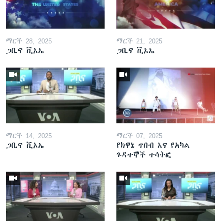
ማርች 28, 2025
ማርች 21, 2025
ጋቢና ቪኦኤ
ጋቢና ቪኦኤ
ማርች 14, 2025
ማርች 07, 2025
ጋቢና ቪኦኤ
የክዋኔ ጥበብ እና የአካል
ጉዳተኞች ተሳትፎ