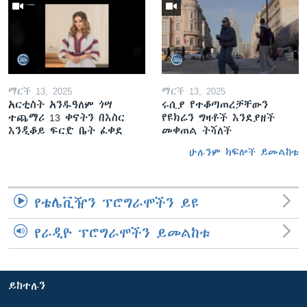
ማርች 13, 2025
ማርች 13, 2025
አርቲስት አንዱዓለም ጎሣ
ሩሲያ የተቆጣጠረቻቸውን
ተጨማሪ 13 ቀናትን በእስር
የዩክሬን ግዛቶች እንደያዘች
እንዲቆይ ፍርድ ቤት ፈቀደ
መቀጠል ትሻለች
ሁሉንም ክፍሎች ይመልከቱ
የቴሌቪዥን ፕሮግራሞችን ይዩ
የራዲዮ ፕሮግራሞችን ይመልከቱ
ይከተሉን