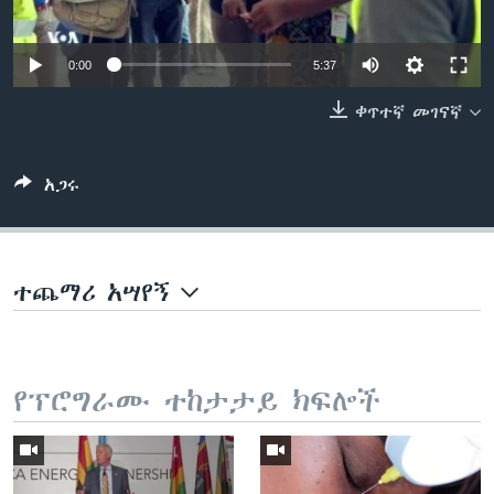
0:00
5:37
ቋንቋዎች
ቀጥተኛ መገናኛ
አጋሩ
ተጨማሪ አሣየኝ
የፕሮግራሙ ተከታታይ ክፍሎች