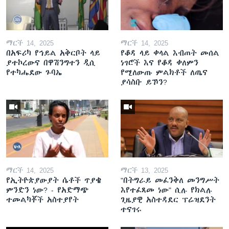
ማርች 14, 2025
ማርች 14, 2025
በአፍሪካ የኅይል አቅርቦት ላይ
የቆዳ ላይ ቀላል እብጠት መሰል
ያተኮረውና በዋሽንግተን ዲሲ
ነገሮች እና የቆዳ ቀለምን
የተካሔደው ጉባኤ
የሚለውጡ ምልክቶች ለጤና
ያሳስቡ ይኾን?
ማርች 14, 2025
ማርች 13, 2025
የኢትዮጵያውያት ሴቶች ጥያቄ
"በትግራይ መፈንቅለ መንግሥት
ምንድን ነው? - የአድማጭ
እየተፈጸመ ነው" ሲሉ የክልሉ
ተመልካቾች አስተያየት
ጊዜያዊ አስተዳደር ፕሬዝደንት
ተናገሩ