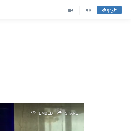
ቀጥታ
EMBED
SHARE