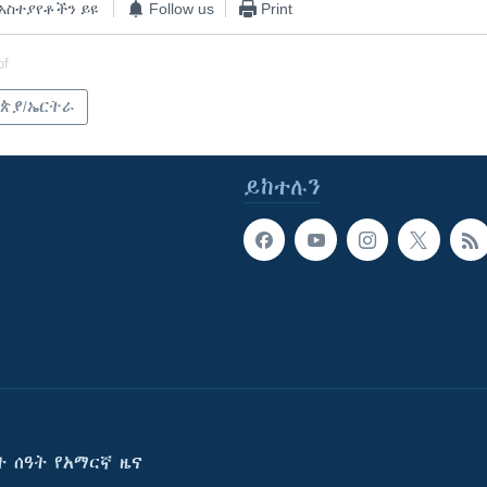
አስተያየቶችን ይዩ
Follow us
Print
of
ጵያ/ኤርትራ
ይከተሉን
ት ሰዓት የአማርኛ ዜና