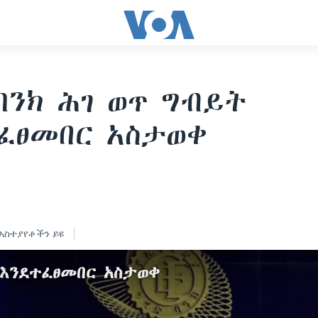
ባንክ ሕገ ወጥ ግብይት
ፈፀመበር አስታወቀ
አስተያየቶችን ይዩ
 እንደተፈፀመበር አስታወቀ