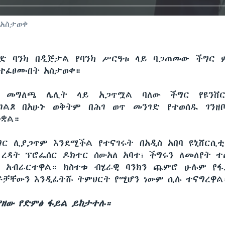
 አስታወቀ
ድ ባንክ በዲጅታል የባንክ ሥርዓቱ ላይ ባጋጠመው ችግር 
ተፈፀሙበት አስታወቀ።
 መግለጫ ሌሊት ላይ አጋጥሟል ባለው ችግር የዩንቨ
ገልጾ በአሁኑ ወቅትም በሕገ ወጥ መንገድ የተወሰዱ ገንዘቦ
ውቋል።
ግር ሊያጋጥም እንደሚችል የተናገሩት በአዲስ አበባ ዩኒቨርሲቲ
ረዳት ፕሮፌሰር ዶክተር ሰውአለ አባተ፣ ችግሩን ለመለየት
ግ አብራርተዋል። ክስተቱ ብሄራዊ ባንክን ጨምሮ ሁሉም የፋ
ቶቻቸውን እንዲፈትሹ ትምህርት የሚሆን ነውም ሲሉ ተናግረዋል
ያዘው የድምፅ ፋይል ይከታተሉ።