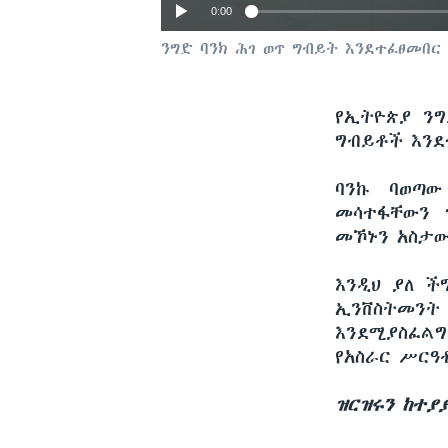
0:00
ንግድ ባንክ ሕገ ወጥ ግብይት እንደተፈፀመበር
የኢትዮጵያ ንግ
ግብይቶች እንደ
ባንኩ ባወጣው
መሳተፋቸውን 
መኾኑን አስታ
እንዲህ ያለ ች
ኢንቨስትመንት 
እንደሚያስፈል
የአስራር ሥርዓ
ዝርዝሩን ከተያ