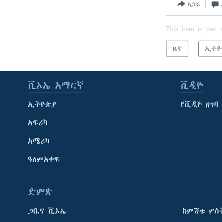
አጋሩ
This item is part 
ዜና
ኢትዮ
ቪኦኤ አማርኛ
ቪዲዮ
ኢትዮጵያ
የቪዲዮ ዘገባ
አፍሪካ
አሜሪካ
ዓለምአቀፍ
ድምጽ
ጋቢና ቪኦኤ
ከምሽቱ ሦስ