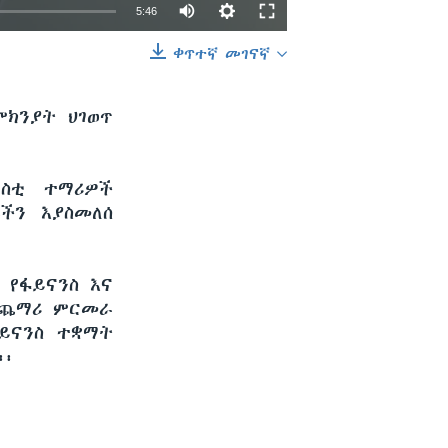
5:46
ቀጥተኛ መገናኛ
EMBED
SHARE
ምክንያት ህገወጥ
ርስቲ ተማሪዎች
ችን እያስመለሰ
 የፋይናንስ እና
 ተጨማሪ ምርመራ
ይናንስ ተቋማት
፡፡