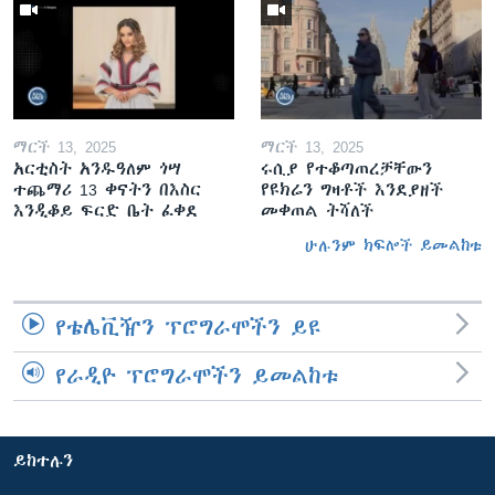
ማርች 13, 2025
ማርች 13, 2025
አርቲስት አንዱዓለም ጎሣ
ሩሲያ የተቆጣጠረቻቸውን
ተጨማሪ 13 ቀናትን በእስር
የዩክሬን ግዛቶች እንደያዘች
እንዲቆይ ፍርድ ቤት ፈቀደ
መቀጠል ትሻለች
ሁሉንም ክፍሎች ይመልከቱ
የቴሌቪዥን ፕሮግራሞችን ይዩ
የራዲዮ ፕሮግራሞችን ይመልከቱ
ይከተሉን