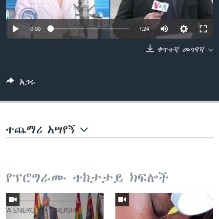
0:00
7:24
ቋንቋዎች
ቀጥተኛ መገናኛ
አጋሩ
ተጨማሪ አሣየኝ
የፕሮግራሙ ተከታታይ ክፍሎች