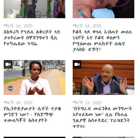
ማርች 14, 2025
ማርች 14, 2025
በአፍሪካ የኅይል አቅርቦት ላይ
የቆዳ ላይ ቀላል እብጠት መሰል
ያተኮረውና በዋሽንግተን ዲሲ
ነገሮች እና የቆዳ ቀለምን
የተካሔደው ጉባኤ
የሚለውጡ ምልክቶች ለጤና
ያሳስቡ ይኾን?
ማርች 14, 2025
ማርች 13, 2025
የኢትዮጵያውያት ሴቶች ጥያቄ
"በትግራይ መፈንቅለ መንግሥት
ምንድን ነው? - የአድማጭ
እየተፈጸመ ነው" ሲሉ የክልሉ
ተመልካቾች አስተያየት
ጊዜያዊ አስተዳደር ፕሬዝደንት
ተናገሩ