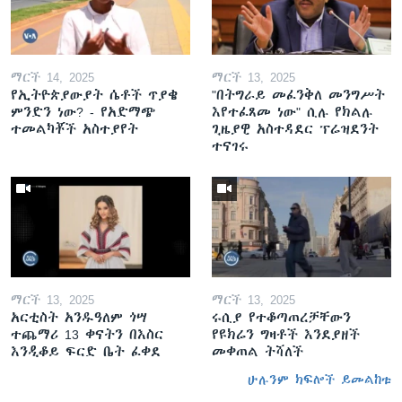
ማርች 14, 2025
ማርች 13, 2025
የኢትዮጵያውያት ሴቶች ጥያቄ
"በትግራይ መፈንቅለ መንግሥት
ምንድን ነው? - የአድማጭ
እየተፈጸመ ነው" ሲሉ የክልሉ
ተመልካቾች አስተያየት
ጊዜያዊ አስተዳደር ፕሬዝደንት
ተናገሩ
ማርች 13, 2025
ማርች 13, 2025
አርቲስት አንዱዓለም ጎሣ
ሩሲያ የተቆጣጠረቻቸውን
ተጨማሪ 13 ቀናትን በእስር
የዩክሬን ግዛቶች እንደያዘች
እንዲቆይ ፍርድ ቤት ፈቀደ
መቀጠል ትሻለች
ሁሉንም ክፍሎች ይመልከቱ