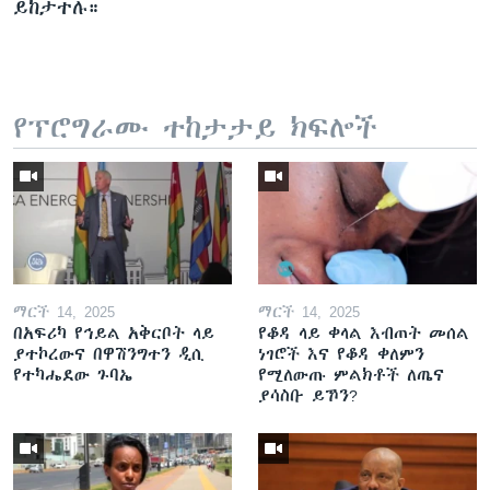
ይከታተሉ።
የፕሮግራሙ ተከታታይ ክፍሎች
ማርች 14, 2025
ማርች 14, 2025
በአፍሪካ የኅይል አቅርቦት ላይ
የቆዳ ላይ ቀላል እብጠት መሰል
ያተኮረውና በዋሽንግተን ዲሲ
ነገሮች እና የቆዳ ቀለምን
የተካሔደው ጉባኤ
የሚለውጡ ምልክቶች ለጤና
ያሳስቡ ይኾን?