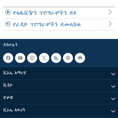
የቴሌቪዥን ፕሮግራሞችን ይዩ
የራዲዮ ፕሮግራሞችን ይመልከቱ
ይከተሉን
ቪኦኤ አማርኛ
ቪዲዮ
ድምጽ
ቪኦኤ አፍሪካ