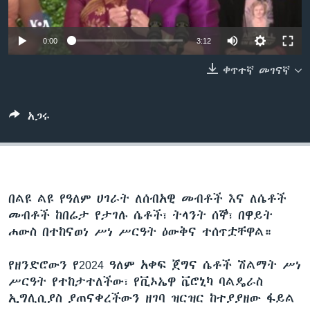
0:00
3:12
ቋንቋዎች
ቀጥተኛ መገናኛ
አጋሩ
በልዩ ልዩ የዓለም ሀገራት ለሰብአዊ መብቶች እና ለሴቶች
መብቶች ከበሬታ የታገሉ ሴቶች፣ ትላንት ሰኞ፣ በዋይት
ሐውስ በተከናወነ ሥነ ሥርዓት ዕውቅና ተሰጥቷቸዋል።
የዘንድሮውን የ2024 ዓለም አቀፍ ጀግና ሴቶች ሽልማት ሥነ
ሥርዓት የተከታተለችው፣ የቪኦኤዋ ቬሮኒካ ባልዴራስ
ኢግሊሲያስ ያጠናቀረችውን ዘገባ ዝርዝር ከተያያዘው ፋይል