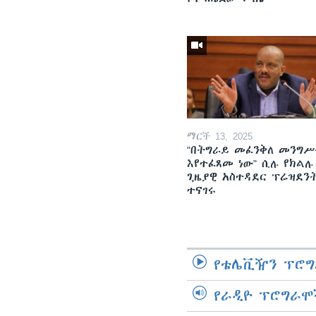
ማርች 13, 2025
"በትግራይ መፈንቅለ መንግሥ
እየተፈጸመ ነው" ሲሉ የክልሉ
ጊዜያዊ አስተዳደር ፕሬዝደን
ተናገሩ
የቴሌቪዥን ፕሮግ
የራዲዮ ፕሮግራሞ