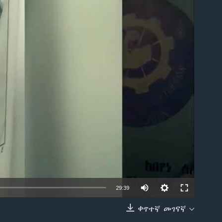
able
29:39
ቀጥተኛ መገናኛ
EMBED