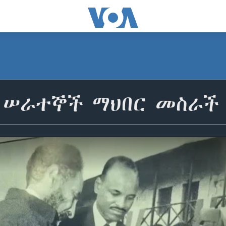
 ሠራተኞች ማህበር መስራች 