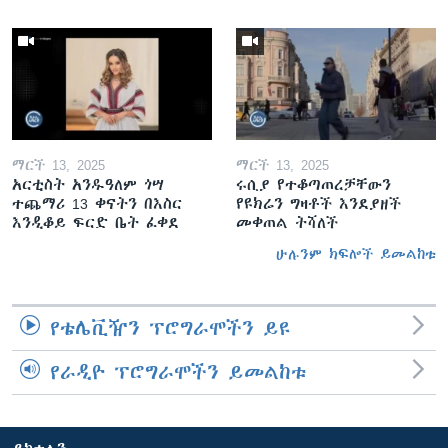
ማርች 13, 2025
ማርች 13, 2025
አርቲስት አንዱዓለም ጎሣ
ሩሲያ የተቆጣጠረቻቸውን
ተጨማሪ 13 ቀናትን በእስር
የዩክሬን ግዛቶች እንደያዘች
እንዲቆይ ፍርድ ቤት ፈቀደ
መቀጠል ትሻለች
ሁሉንም ክፍሎች ይመልከቱ
የቴሌቪዥን ፕሮግራሞችን ይዩ
የራዲዮ ፕሮግራሞችን ይመልከቱ