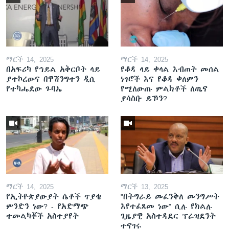
ማርች 14, 2025
ማርች 14, 2025
በአፍሪካ የኅይል አቅርቦት ላይ
የቆዳ ላይ ቀላል እብጠት መሰል
ያተኮረውና በዋሽንግተን ዲሲ
ነገሮች እና የቆዳ ቀለምን
የተካሔደው ጉባኤ
የሚለውጡ ምልክቶች ለጤና
ያሳስቡ ይኾን?
ማርች 14, 2025
ማርች 13, 2025
የኢትዮጵያውያት ሴቶች ጥያቄ
"በትግራይ መፈንቅለ መንግሥት
ምንድን ነው? - የአድማጭ
እየተፈጸመ ነው" ሲሉ የክልሉ
ተመልካቾች አስተያየት
ጊዜያዊ አስተዳደር ፕሬዝደንት
ተናገሩ