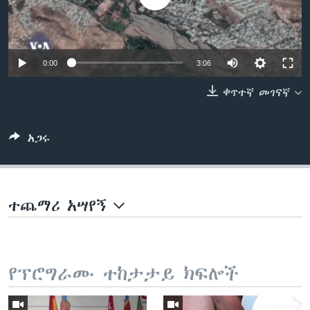
ቋንቋዎች
0:00
3:06
ቀጥተኛ መገናኛ
አጋሩ
ተጨማሪ አሣየኝ
የፕሮግራሙ ተከታታይ ክፍሎች