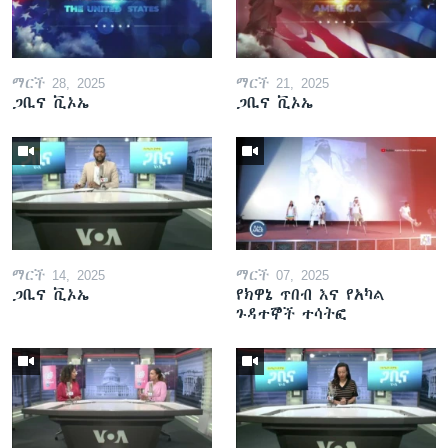
ማርች 28, 2025
ማርች 21, 2025
ጋቢና ቪኦኤ
ጋቢና ቪኦኤ
ማርች 14, 2025
ማርች 07, 2025
ጋቢና ቪኦኤ
የክዋኔ ጥበብ እና የአካል
ጉዳተኞች ተሳትፎ