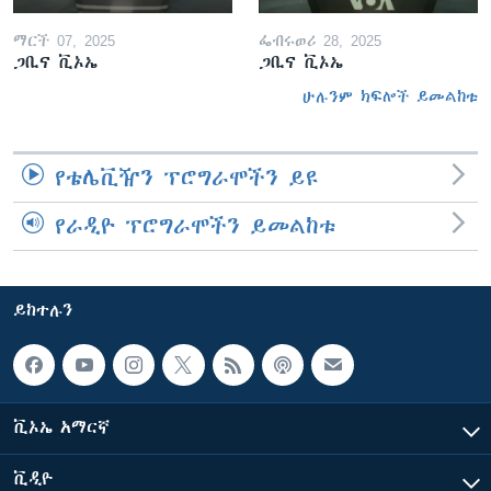
ማርች 07, 2025
ፌብሩወሪ 28, 2025
ጋቢና ቪኦኤ
ጋቢና ቪኦኤ
ሁሉንም ክፍሎች ይመልከቱ
የቴሌቪዥን ፕሮግራሞችን ይዩ
የራዲዮ ፕሮግራሞችን ይመልከቱ
ይከተሉን
ቪኦኤ አማርኛ
ቪዲዮ