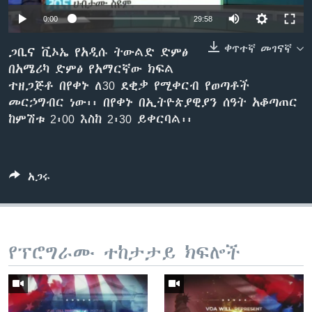
0:00
29:58
ቀጥተኛ መገናኛ
ቋንቋዎች
ጋቢና ቪኦኤ የአዲሱ ትውልድ ድምፅ
በአሜሪካ ድምፅ የአማርኛው ክፍል
ተዘጋጅቶ በየቀኑ ለ30 ደቂቃ የሚቀርብ የወጣቶች
መርኃግብር ነው፡፡ በየቀኑ በኢትዮጵያዊያን ሰዓት አቆጣጠር
ከምሽቱ 2፡00 እስከ 2፡30 ይቀርባል፡፡
አጋሩ
የፕሮግራሙ ተከታታይ ክፍሎች