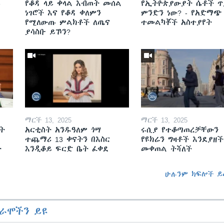
ይ
የቆዳ ላይ ቀላል እብጠት መሰል
የኢትዮጵያውያት ሴቶች ጥ
ነገሮች እና የቆዳ ቀለምን
ምንድን ነው? - የአድማጭ
የሚለውጡ ምልክቶች ለጤና
ተመልካቾች አስተያየት
ያሳስቡ ይኾን?
ማርች 13, 2025
ማርች 13, 2025
ት
አርቲስት አንዱዓለም ጎሣ
ሩሲያ የተቆጣጠረቻቸውን
ተጨማሪ 13 ቀናትን በእስር
የዩክሬን ግዛቶች እንደያዘች
ት
እንዲቆይ ፍርድ ቤት ፈቀደ
መቀጠል ትሻለች
ሁሉንም ክፍሎች ይ
ራሞችን ይዩ