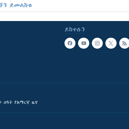
ችን ይመልከቱ
ይከተሉን
ት ሰዓት የአማርኛ ዜና