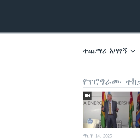
ተጨማሪ አሣየኝ
የፕሮግራሙ ተከ
ማርች 14, 2025