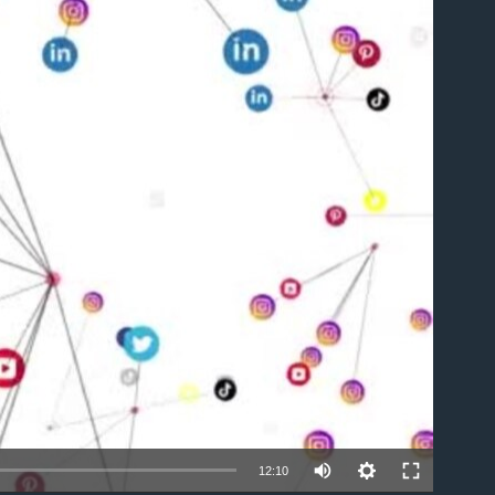
able
12:10