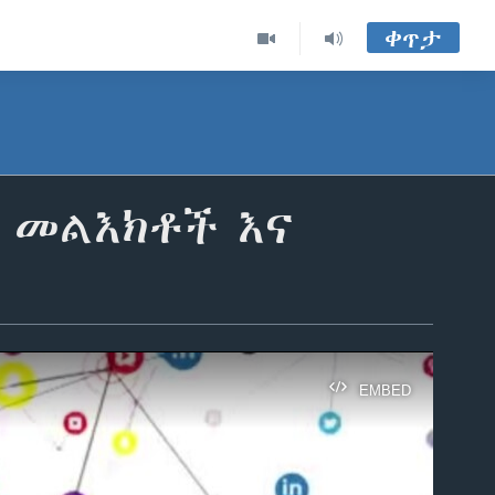
ቀጥታ
ና መልእክቶች እና
EMBED