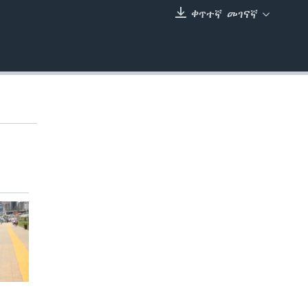
ቀጥተኛ መገናኛ
EMBED