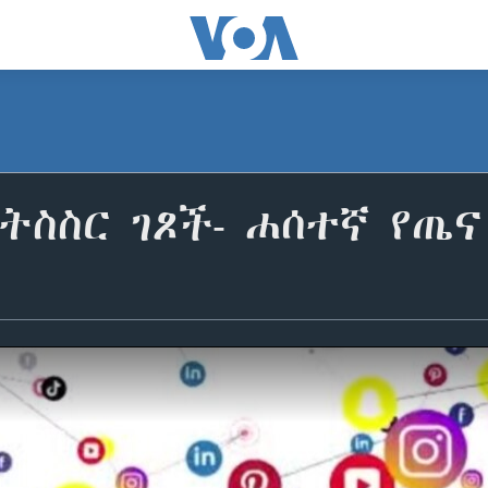
ትስስር ገጾች- ሐሰተኛ የጤ
ው