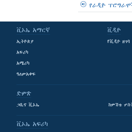
የራዲዮ ፕሮግራሞ
ቪኦኤ አማርኛ
ቪዲዮ
ኢትዮጵያ
የቪዲዮ ዘገባ
አፍሪካ
አሜሪካ
ዓለምአቀፍ
ድምጽ
ጋቢና ቪኦኤ
ከምሽቱ ሦስ
ቪኦኤ አፍሪካ