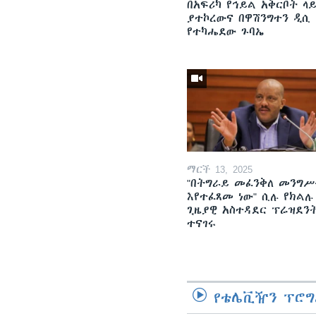
በአፍሪካ የኅይል አቅርቦት ላ
ያተኮረውና በዋሽንግተን ዲሲ
የተካሔደው ጉባኤ
ማርች 13, 2025
"በትግራይ መፈንቅለ መንግሥ
እየተፈጸመ ነው" ሲሉ የክልሉ
ጊዜያዊ አስተዳደር ፕሬዝደን
ተናገሩ
የቴሌቪዥን ፕሮግ