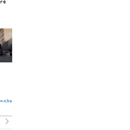
ያቄ
መልከቱ