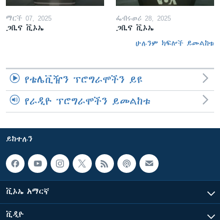
ማርች 07, 2025
ፌብሩወሪ 28, 2025
ጋቢና ቪኦኤ
ጋቢና ቪኦኤ
ሁሉንም ክፍሎች ይመልከቱ
የቴሌቪዥን ፕሮግራሞችን ይዩ
የራዲዮ ፕሮግራሞችን ይመልከቱ
ይከተሉን
ቪኦኤ አማርኛ
ቪዲዮ