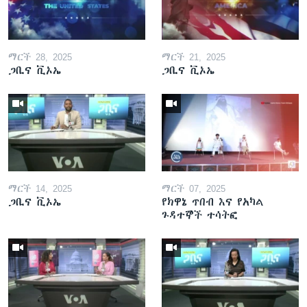
ማርች 28, 2025
ማርች 21, 2025
ጋቢና ቪኦኤ
ጋቢና ቪኦኤ
ማርች 14, 2025
ማርች 07, 2025
ጋቢና ቪኦኤ
የክዋኔ ጥበብ እና የአካል
ጉዳተኞች ተሳትፎ