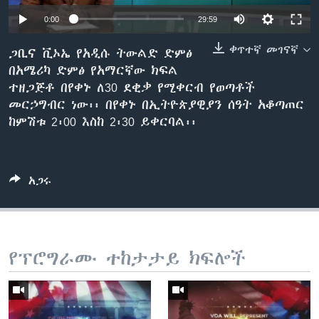
0:00
29:59
ቀጥተኛ መገናኛ
ቋንቋዎች
ጋቢና ቪኦኤ የአዲሱ ትውልድ ድምፅ
በአሜሪካ ድምፅ የአማርኛው ክፍል
ተዘጋጅቶ በየቀኑ ለ30 ደቂቃ የሚቀርብ የወጣቶች
መርኃግብር ነው፡፡ በየቀኑ በኢትዮጵያዊያን ሰዓት አቆጣጠር
ከምሽቱ 2፡00 እስከ 2፡30 ይቀርባል፡፡
አጋሩ
የፕሮግራሙ ተከታታይ ክፍሎች