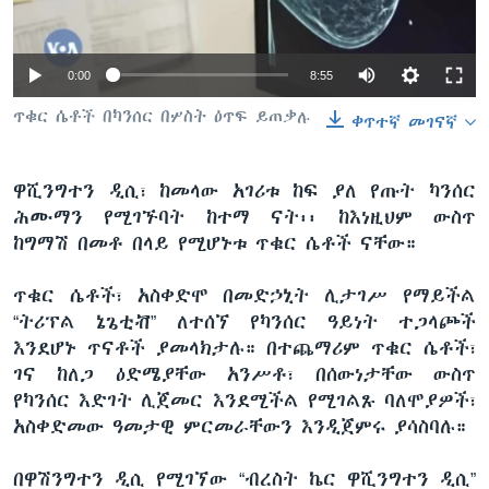
0:00
8:55
ቋንቋዎች
ጥቁር ሴቶች በካንሰር በሦስት ዕጥፍ ይጠቃሉ
ቀጥተኛ መገናኛ
ዋሺንግተን ዲሲ፣ ከመላው አገሪቱ ከፍ ያለ የጡት ካንሰር
ሕሙማን የሚገኙባት ከተማ ናት፡፡ ከእነዚህም ውስጥ
ከግማሽ በመቶ በላይ የሚሆኑቱ ጥቁር ሴቶች ናቸው።
ጥቁር ሴቶች፣ አስቀድሞ በመድኃኒት ሊታገሥ የማይችል
“ትሪፕል ኔጌቲቭ” ለተሰኘ የካንሰር ዓይነት ተጋላጮች
እንደሆኑ ጥናቶች ያመላክታሉ። በተጨማሪም ጥቁር ሴቶች፣
ገና ከለጋ ዕድሜያቸው አንሥቶ፣ በሰውነታቸው ውስጥ
የካንሰር እድገት ሊጀመር እንደሚችል የሚገልጹ ባለሞያዎች፣
አስቀድመው ዓመታዊ ምርመራቸውን እንዲጀምሩ ያሳስባሉ።
በዋሽንግተን ዲሲ የሚገኘው “ብረስት ኬር ዋሺንግተን ዲሲ”