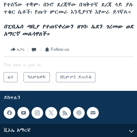
የተሰኝው ተቋም፣ በኑሮ ደረጃቸው በዝቅተኛ ደረጃ ላይ ያሉ
ጥቁር ሴቶች፣ የጡት ምርመራ እንዲያገኙ እየሠራ ይገኛል።
በፒቢኤስ ጣቢያ የተጠናቀረውን ዘገባ፣ ኤደን ገረመው ወደ
አማርኛ መልሳዋለች።
አጋሩ
Follow us
This item is part of
ዜና
ዓለምአቀፍ
ሃኪምዎን ይጠይቁ
ይከተሉን
ቪኦኤ አማርኛ