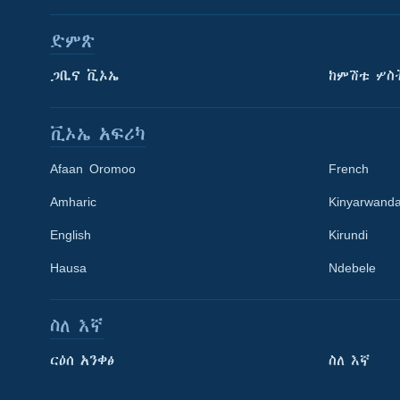
ድምጽ
ጋቢና ቪኦኤ
ከምሽቱ ሦስ
ቪኦኤ አፍሪካ
Afaan Oromoo
French
Amharic
Kinyarwand
English
Kirundi
Learning English
Hausa
Ndebele
ይከተሉን
ስለ እኛ
ርዕሰ አንቀፅ
ስለ እኛ
ቋንቋዎች