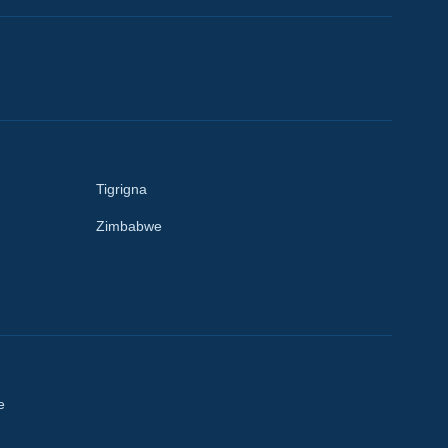
Tigrigna
Zimbabwe
e