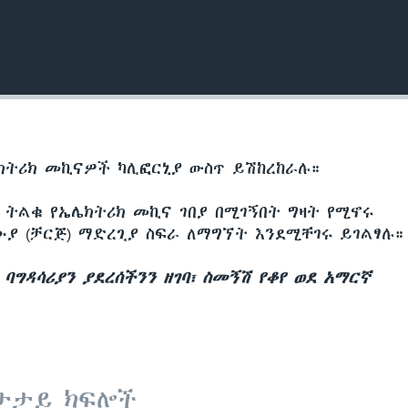
ሌክትሪክ መኪናዎች ካሊፎርኒያ ውስጥ ይሽከረከራሉ።
 ትልቁ የኤሌክትሪክ መኪና ገበያ በሚገኝበት ግዛት የሚኖሩ
ሙያ (ቻርጅ) ማድረጊያ ስፍራ ለማግኘት እንደሚቸገሩ ይገልፃሉ።
ባግዳሳሪያን ያደረሰችንን ዘገባ፣ ስመኝሽ የቆየ ወደ አማርኛ
ታታይ ክፍሎች