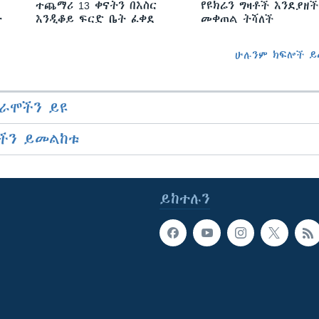
ተጨማሪ 13 ቀናትን በእስር
የዩክሬን ግዛቶች እንደያዘች
ት
እንዲቆይ ፍርድ ቤት ፈቀደ
መቀጠል ትሻለች
ሁሉንም ክፍሎች ይ
ራሞችን ይዩ
ችን ይመልከቱ
ይከተሉን