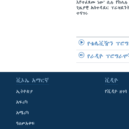
እየተፈጸመ ነው" ሲሉ የክልሉ
ጊዜያዊ አስተዳደር ፕሬዝደን
ተናገሩ
የቴሌቪዥን ፕሮግ
የራዲዮ ፕሮግራሞ
ቪኦኤ አማርኛ
ቪዲዮ
ኢትዮጵያ
የቪዲዮ ዘገባ
አፍሪካ
አሜሪካ
ዓለምአቀፍ