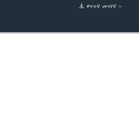
ቀጥተኛ መገናኛ
EMBED