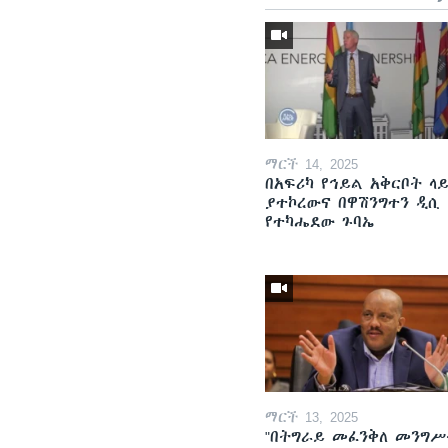
ማርች 14, 2025
በአፍሪካ የኅይል አቅርቦት ላ
ያተኮረውና በዋሽንግተን ዲሲ
የተካሔደው ጉባኤ
ማርች 13, 2025
"በትግራይ መፈንቅለ መንግሥ