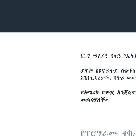
ከ1.7 ሚሊየን በላይ የኤ
ሆኖም በዩናይትድ ስቴትስ
አሽከርካሪዎች፣ ባትሪ መ
የአሜሪካ ድምጿ አንጀሊና 
መልሳዋለች።
የፕሮግራሙ ተከ