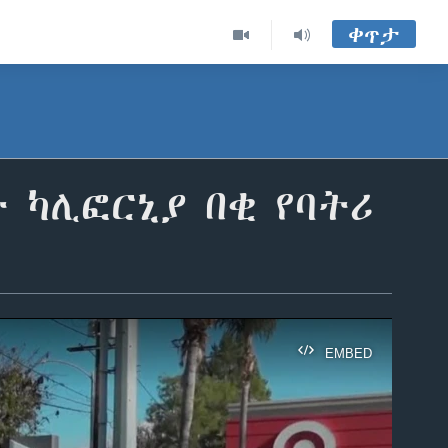
ቀጥታ
 ካሊፎርኒያ በቂ የባትሪ
EMBED