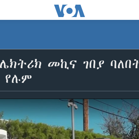
ሌክትሪክ መኪና ገበያ ባለበት
 የሉም