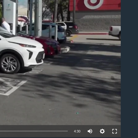
able
4:30