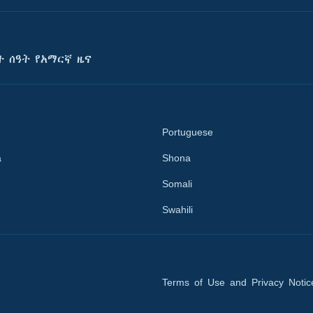
ት ሰዓት የአማርኛ ዜና
Portuguese
a
Shona
Somali
Swahili
Terms of Use and Privacy Notic