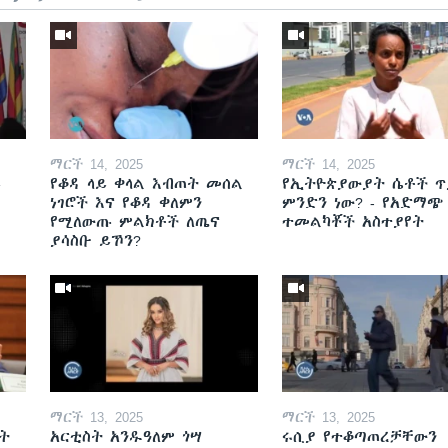
ማርች 14, 2025
ማርች 14, 2025
ይ
የቆዳ ላይ ቀላል እብጠት መሰል
የኢትዮጵያውያት ሴቶች ጥ
ነገሮች እና የቆዳ ቀለምን
ምንድን ነው? - የአድማጭ
የሚለውጡ ምልክቶች ለጤና
ተመልካቾች አስተያየት
ያሳስቡ ይኾን?
ማርች 13, 2025
ማርች 13, 2025
ት
አርቲስት አንዱዓለም ጎሣ
ሩሲያ የተቆጣጠረቻቸውን