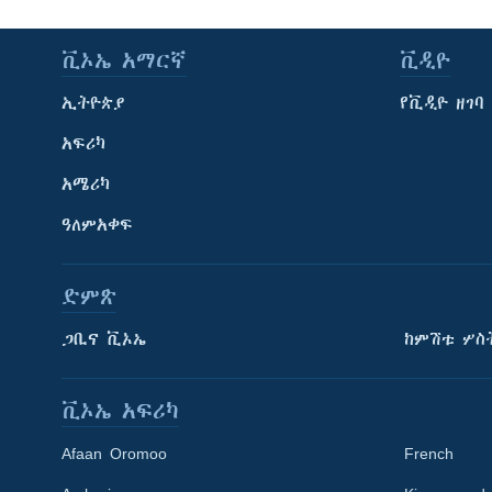
ቪኦኤ አማርኛ
ቪዲዮ
ኢትዮጵያ
የቪዲዮ ዘገባ
አፍሪካ
አሜሪካ
ዓለምአቀፍ
ድምጽ
ጋቢና ቪኦኤ
ከምሽቱ ሦስ
ቪኦኤ አፍሪካ
Afaan Oromoo
French