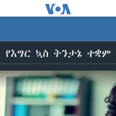
ፍ የእግር ኳስ ትንታኔ ተቋ