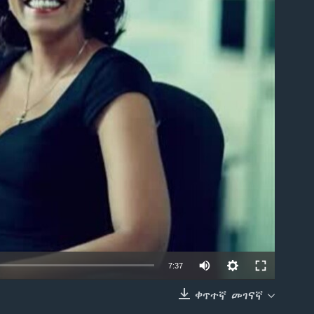
able
7:37
ቀጥተኛ መገናኛ
EMBED