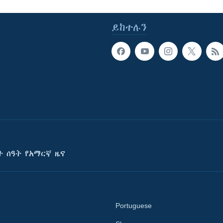
ይከተሉን
ት ሰዓት የአማርኛ ዜና
Portuguese