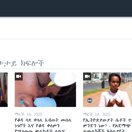
ታታይ ክፍሎች
ማርች 14, 2025
ማርች 14, 2025
ይ
የቆዳ ላይ ቀላል እብጠት መሰል
የኢትዮጵያውያት ሴቶች ጥ
ነገሮች እና የቆዳ ቀለምን
ምንድን ነው? - የአድማጭ
የሚለውጡ ምልክቶች ለጤና
ተመልካቾች አስተያየት