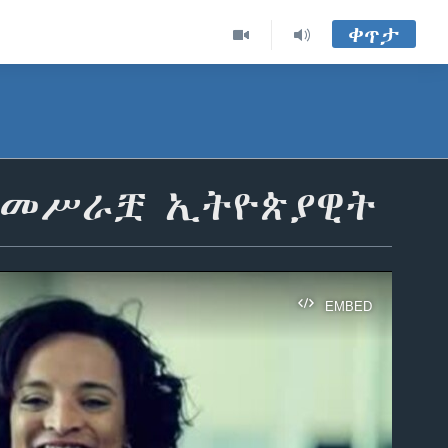
ቀጥታ
ም መሥራቿ ኢትዮጵያዊት
EMBED