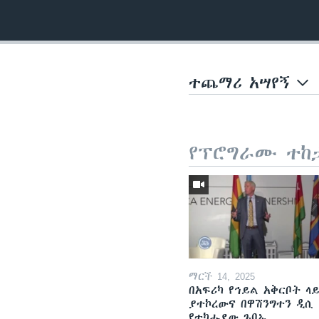
ተጨማሪ አሣየኝ
የፕሮግራሙ ተከ
ማርች 14, 2025
በአፍሪካ የኅይል አቅርቦት ላ
ያተኮረውና በዋሽንግተን ዲሲ
የተካሔደው ጉባኤ