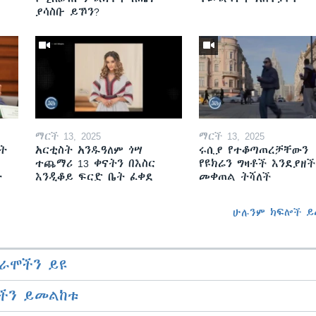
ያሳስቡ ይኾን?
ማርች 13, 2025
ማርች 13, 2025
ት
አርቲስት አንዱዓለም ጎሣ
ሩሲያ የተቆጣጠረቻቸውን
ተጨማሪ 13 ቀናትን በእስር
የዩክሬን ግዛቶች እንደያዘች
ት
እንዲቆይ ፍርድ ቤት ፈቀደ
መቀጠል ትሻለች
ሁሉንም ክፍሎች ይ
ራሞችን ይዩ
ችን ይመልከቱ