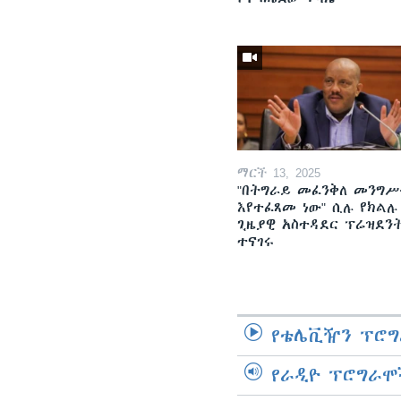
ማርች 13, 2025
"በትግራይ መፈንቅለ መንግሥ
እየተፈጸመ ነው" ሲሉ የክልሉ
ጊዜያዊ አስተዳደር ፕሬዝደን
ተናገሩ
የቴሌቪዥን ፕሮግ
የራዲዮ ፕሮግራሞ